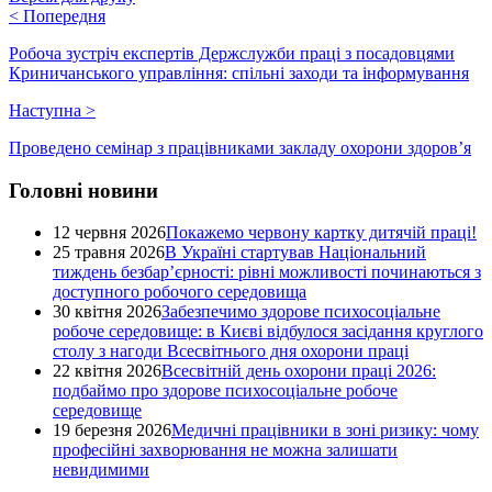
<
Попередня
Робоча зустріч експертів Держслужби праці з посадовцями
Криничанського управління: спільні заходи та інформування
Наступна
>
Проведено семінар з працівниками закладу охорони здоров’я
Головні новини
12 червня 2026
Покажемо червону картку дитячій праці!
25 травня 2026
В Україні стартував Національний
тиждень безбар’єрності: рівні можливості починаються з
доступного робочого середовища
30 квітня 2026
Забезпечимо здорове психосоціальне
робоче середовище: в Києві відбулося засідання круглого
столу з нагоди Всесвітнього дня охорони праці
22 квітня 2026
Всесвітній день охорони праці 2026:
подбаймо про здорове психосоціальне робоче
середовище
19 березня 2026
Медичні працівники в зоні ризику: чому
професійні захворювання не можна залишати
невидимими