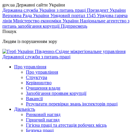
gov.ua
Державні сайти України
Державна служба України з питань праці
Президент України
Верховна Рада України
Урядовий портал
1545 Урядова гаряча
лінія
Міністерство економіки України
Національне агентство з
питань запобігання корупції
Підприємець
Пошук
Людям із порушенням зору
Південно-Східне міжрегіональне управління
Державної служби з питань праці
Про управління
Про управління
Структура
Керівництво
Очищення влади
Запобігання проявам корупції
Вакансії
Результати перевірки знань інспекторів праці
Діяльність
Ринковий нагляд
Гірничий нагляд
Гігієна праці та атестація робочих місць
Безпека праці