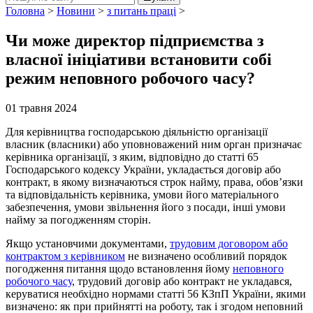
Головна
>
Новини
>
з питань праці
>
Чи може директор підприємства з
власної ініціативи встановити собі
режим неповного робочого часу?
01 травня 2024
Для керівництва господарською діяльністю організації
власник (власники) або уповноважений ним орган призначає
керівника організації, з яким, відповідно до статті 65
Господарського кодексу України, укладається договір або
контракт, в якому визначаються строк найму, права, обов’язки
та відповідальність керівника, умови його матеріального
забезпечення, умови звільнення його з посади, інші умови
найму за погодженням сторін.
Якщо установчими документами,
трудовим договором або
контрактом з керівником
не визначено особливий порядок
погодження питання щодо встановлення йому
неповного
робочого часу
, трудовий договір або контракт не укладався,
керуватися необхідно нормами статті 56 КЗпП України, якими
визначено: як при прийнятті на роботу, так і згодом неповний