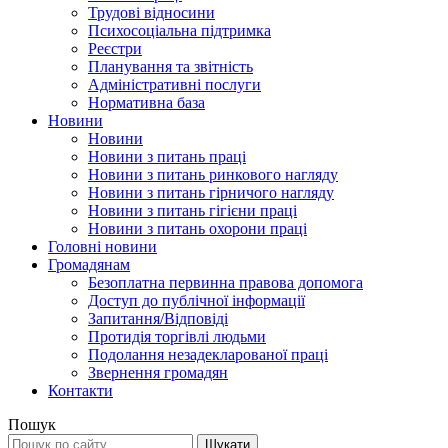
Трудові відносини
Психосоціальна підтримка
Реєстри
Планування та звітність
Адміністративні послуги
Нормативна база
Новини
Новини
Новини з питань праці
Новини з питань ринкового нагляду
Новини з питань гірничого нагляду
Новини з питань гігієни праці
Новини з питань охорони праці
Головні новини
Громадянам
Безоплатна первинна правова допомога
Доступ до публічної інформації
Запитання/Відповіді
Протидія торгівлі людьми
Подолання незадекларованої праці
Звернення громадян
Контакти
Пошук