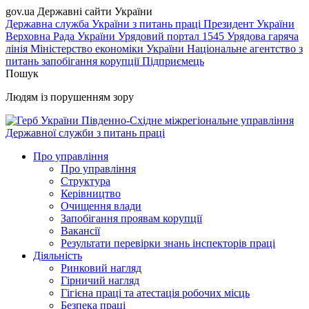
gov.ua
Державні сайти України
Державна служба України з питань праці
Президент України
Верховна Рада України
Урядовий портал
1545 Урядова гаряча
лінія
Міністерство економіки України
Національне агентство з
питань запобігання корупції
Підприємець
Пошук
Людям із порушенням зору
Південно-Східне міжрегіональне управління
Державної служби з питань праці
Про управління
Про управління
Структура
Керівництво
Очищення влади
Запобігання проявам корупції
Вакансії
Результати перевірки знань інспекторів праці
Діяльність
Ринковий нагляд
Гірничий нагляд
Гігієна праці та атестація робочих місць
Безпека праці