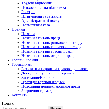
Трудові відносини
Психосоціальна підтримка
Реєстри
Планування та звітність
Адміністративні послуги
Нормативна база
Новини
Новини
Новини з питань праці
Новини з питань ринкового нагляду
Новини з питань гірничого нагляду
Новини з питань гігієни праці
Новини з питань охорони праці
Головні новини
Громадянам
Безоплатна первинна правова допомога
Доступ до публічної інформації
Запитання/Відповіді
Протидія торгівлі людьми
Подолання незадекларованої праці
Звернення громадян
Контакти
Пошук