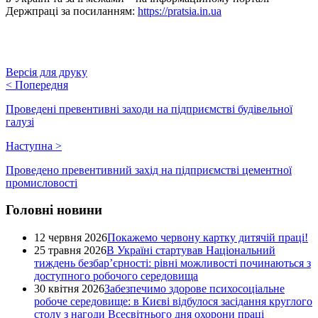
Держпраці за посиланням:
https://pratsia.in.ua
Версія для друку
<
Попередня
Проведені превентивні заходи на підприємстві будівельної
галузі
Наступна
>
Проведено превентивний захід на підприємстві цементної
промисловості
Головні новини
12 червня 2026
Покажемо червону картку дитячій праці!
25 травня 2026
В Україні стартував Національний
тиждень безбар’єрності: рівні можливості починаються з
доступного робочого середовища
30 квітня 2026
Забезпечимо здорове психосоціальне
робоче середовище: в Києві відбулося засідання круглого
столу з нагоди Всесвітнього дня охорони праці