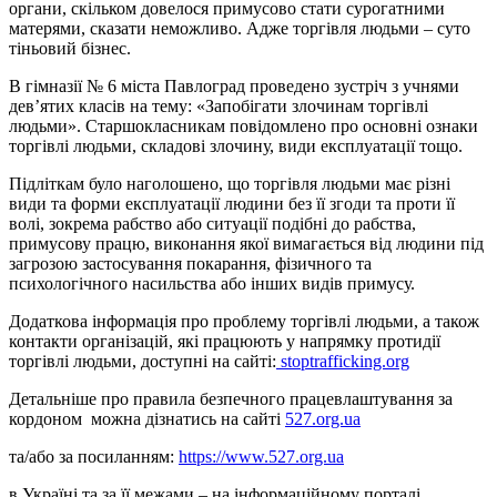
органи, скільком довелося примусово стати сурогатними
матерями, сказати неможливо. Адже торгівля людьми – суто
тіньовий бізнес.
В гімназії № 6 міста Павлоград проведено зустріч з учнями
дев’ятих класів на тему: «Запобігати злочинам торгівлі
людьми». Старшокласникам повідомлено про основні ознаки
торгівлі людьми, складові злочину, види експлуатації тощо.
Підліткам було наголошено, що торгівля людьми має різні
види та форми експлуатації людини без її згоди та проти її
волі, зокрема рабство або ситуації подібні до рабства,
примусову працю, виконання якої вимагається від людини під
загрозою застосування покарання, фізичного та
психологічного насильства або інших видів примусу.
Додаткова інформація про проблему торгівлі людьми, а також
контакти організацій, які працюють у напрямку протидії
торгівлі людьми, доступні на сайті:
stoptrafficking.org
Детальніше про правила безпечного працевлаштування за
кордоном можна дізнатись на сайті
527.org.ua
та/або за посиланням:
https://www.527.org.ua
в Україні та за її межами – на інформаційному порталі