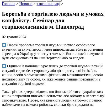
Головна
>
Новини
>
з питань праці
>
Боротьба з торгівлею людьми в умовах
конфлікту: Семінар для
старшокласників м. Павлоград
02 травня 2024
Наразі проблема торгівлі людьми набуває особливого
значення та актуальності через широкомасштабне вторгнення
агресора в Україну, у зв’язку з чим мільйони людей вимушені
були евакуюватися на інші території або за кордон.
Одними із найбільш уразливих до торгівлі людьми в такій
ситуації є діти без супроводу або діти, розлучені із сім’єю,
жінки, особи з обмеженими фізичними можливостями; особи
похилого віку та особи, які вже колись раніше потрапляли у
ситуацію торгівлі людьми.
Так, з різних джерел відомо, що близько 40 тисяч українських
жінок потрапили шляхом насильства або обману в нелегальну
секс-індустрію. Проте, яка кількість людей каторжно працює
наймитами на важких роботах, скільки було продано на