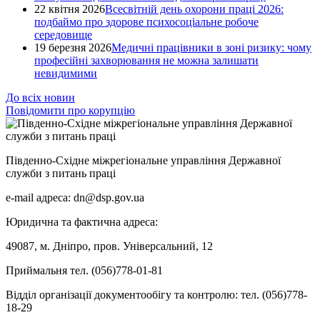
22 квітня 2026
Всесвітній день охорони праці 2026:
подбаймо про здорове психосоціальне робоче
середовище
19 березня 2026
Медичні працівники в зоні ризику: чому
професійні захворювання не можна залишати
невидимими
До всіх новин
Повідомити про корупцію
Південно-Східне міжрегіональне управління Державної
служби з питань праці
e-mail адреса: dn@dsp.gov.ua
Юридична та фактична адреса:
49087, м. Дніпро, пров. Універсальний, 12
Приймальня тел. (056)778-01-81
Відділ організації документообігу та контролю: тел. (056)778-
18-29