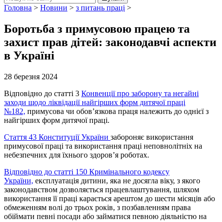
Головна
>
Новини
>
з питань праці
>
Боротьба з примусовою працею та
захист прав дітей: законодавчі аспекти
в Україні
28 березня 2024
Відповідно до статті 3
Конвенції про заборону та негайні
заходи щодо ліквідації найгірших форм дитячої праці
№182,
примусова чи обов’язкова праця належить до однієї з
найгірших форм дитячої праці.
Стаття 43 Конституції України
забороняє використання
примусової праці та використання праці неповнолітніх на
небезпечних для їхнього здоров’я роботах.
Відповідно до статті 150 Кримінального кодексу
України,
експлуатація дитини, яка не досягла віку, з якого
законодавством дозволяється працевлаштування, шляхом
використання її праці карається арештом до шести місяців або
обмеженням волі до трьох років, з позбавленням права
обіймати певні посади або займатися певною діяльністю на