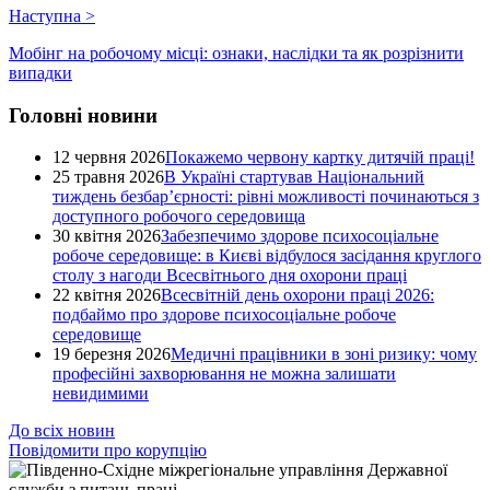
Наступна
>
Мобінг на робочому місці: ознаки, наслідки та як розрізнити
випадки
Головні новини
12 червня 2026
Покажемо червону картку дитячій праці!
25 травня 2026
В Україні стартував Національний
тиждень безбар’єрності: рівні можливості починаються з
доступного робочого середовища
30 квітня 2026
Забезпечимо здорове психосоціальне
робоче середовище: в Києві відбулося засідання круглого
столу з нагоди Всесвітнього дня охорони праці
22 квітня 2026
Всесвітній день охорони праці 2026:
подбаймо про здорове психосоціальне робоче
середовище
19 березня 2026
Медичні працівники в зоні ризику: чому
професійні захворювання не можна залишати
невидимими
До всіх новин
Повідомити про корупцію