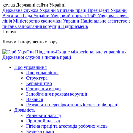
gov.ua
Державні сайти України
Державна служба України з питань праці
Президент України
Верховна Рада України
Урядовий портал
1545 Урядова гаряча
лінія
Міністерство економіки України
Національне агентство з
питань запобігання корупції
Підприємець
Пошук
Людям із порушенням зору
Південно-Східне міжрегіональне управління
Державної служби з питань праці
Про управління
Про управління
Структура
Керівництво
Очищення влади
Запобігання проявам корупції
Вакансії
Результати перевірки знань інспекторів праці
Діяльність
Ринковий нагляд
Гірничий нагляд
Гігієна праці та атестація робочих місць
Безпека праці