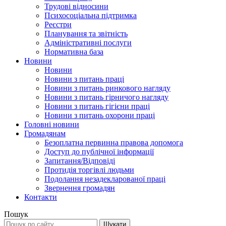
Трудові відносини
Психосоціальна підтримка
Реєстри
Планування та звітність
Адміністративні послуги
Нормативна база
Новини
Новини
Новини з питань праці
Новини з питань ринкового нагляду
Новини з питань гірничого нагляду
Новини з питань гігієни праці
Новини з питань охорони праці
Головні новини
Громадянам
Безоплатна первинна правова допомога
Доступ до публічної інформації
Запитання/Відповіді
Протидія торгівлі людьми
Подолання незадекларованої праці
Звернення громадян
Контакти
Пошук