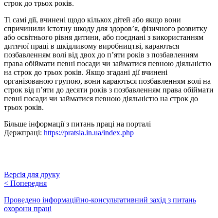
строк до трьох років.
Ті самі дії, вчинені щодо кількох дітей або якщо вони
спричинили істотну шкоду для здоров’я, фізичного розвитку
або освітнього рівня дитини, або поєднані з використанням
дитячої праці в шкідливому виробництві, караються
позбавленням волі від двох до п’яти років з позбавленням
права обіймати певні посади чи займатися певною діяльністю
на строк до трьох років. Якщо згадані дії вчинені
організованою групою, вони караються позбавленням волі на
строк від п’яти до десяти років з позбавленням права обіймати
певні посади чи займатися певною діяльністю на строк до
трьох років.
Більше інформації з питань праці на порталі
Держпраці:
https://pratsia.in.ua/index.php
Версія для друку
<
Попередня
Проведено інформаційно-консультативний захід з питань
охорони праці