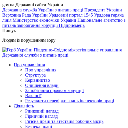
gov.ua
Державні сайти України
Державна служба України з питань праці
Президент України
Верховна Рада України
Урядовий портал
1545 Урядова гаряча
лінія
Міністерство економіки України
Національне агентство з
питань запобігання корупції
Підприємець
Пошук
Людям із порушенням зору
Південно-Східне міжрегіональне управління
Державної служби з питань праці
Про управління
Про управління
Структура
Керівництво
Очищення влади
Запобігання проявам корупції
Вакансії
Результати перевірки знань інспекторів праці
Діяльність
Ринковий нагляд
Гірничий нагляд
Гігієна праці та атестація робочих місць
Безпека праці