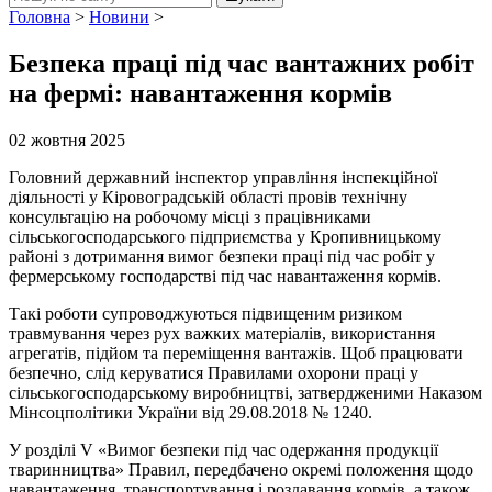
Головна
>
Новини
>
Безпека праці під час вантажних робіт
на фермі: навантаження кормів
02 жовтня 2025
Головний державний інспектор управління інспекційної
діяльності у Кіровоградській області провів технічну
консультацію на робочому місці з працівниками
сільськогосподарського підприємства у Кропивницькому
районі з дотримання вимог безпеки праці під час робіт у
фермерському господарстві під час навантаження кормів.
Такі роботи супроводжуються підвищеним ризиком
травмування через рух важких матеріалів, використання
агрегатів, підйом та переміщення вантажів. Щоб працювати
безпечно, слід керуватися Правилами охорони праці у
сільськогосподарському виробництві, затвердженими Наказом
Мінсоцполітики України від 29.08.2018 № 1240.
У розділі V «Вимог безпеки під час одержання продукції
тваринництва» Правил, передбачено окремі положення щодо
навантаження, транспортування і роздавання кормів, а також