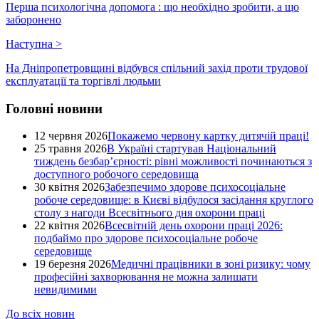
Перша психологічна допомога : що необхідно зробити, а що
заборонено
Наступна
>
На Дніпропетровщині відбувся спільний захід проти трудової
експлуатації та торгівлі людьми
Головні новини
12 червня 2026
Покажемо червону картку дитячій праці!
25 травня 2026
В Україні стартував Національний
тиждень безбар’єрності: рівні можливості починаються з
доступного робочого середовища
30 квітня 2026
Забезпечимо здорове психосоціальне
робоче середовище: в Києві відбулося засідання круглого
столу з нагоди Всесвітнього дня охорони праці
22 квітня 2026
Всесвітній день охорони праці 2026:
подбаймо про здорове психосоціальне робоче
середовище
19 березня 2026
Медичні працівники в зоні ризику: чому
професійні захворювання не можна залишати
невидимими
До всіх новин