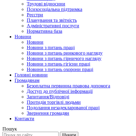
Трудові відносини
Психосоціальна підтримка
Реєстри
Планування та звітність
Адміністративні послуги
Нормативна база
Новини
Новини
Новини з питань праці
Новини з питань ринкового нагляду
Новини з питань гірничого нагляду
Новини з питань гігієни праці
Новини з питань охорони праці
Головні новини
Громадянам
Безоплатна первинна правова допомога
Доступ до публічної інформації
Запитання/Відповіді
Протидія торгівлі людьми
Подолання незадекларованої праці
Звернення громадян
Контакти
Пошук