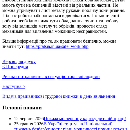
мають бути на безпечній відстані від різальних частин. Не
можна утримувати лист металу руками поблизу зони різання.
Під час роботи забороняється відволікатися. По закінченні
роботи необхідно вимкнути обладнання, очистити робочу
зону від залишків металу та обрізків, провести огляд
механізмів для виявлення можливих несправностей.
Більше інформації про те, як працювати безпечно, можна
знайти тут:
https://pratsia.in.ua/safe_work.php
Версія для друку
<
Попередня
Ризики потрапляння в ситуацію торгівлі людьми
Наступна
>
Видача працівникові трудової книжки в день звільнення
Головні новини
12 червня 2026
Покажемо червону картку дитячій праці!
25 травня 2026
В Україні стартував Національний
тиждень безбар’єрності: рівні можливості починаються з