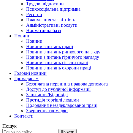
Трудові відносини
Психосоціальна підтримка
Реєстри
Планування та звітність
Адміністративні послуги
Нормативна база
Новини
Новини
Новини з питань праці
Новини з питань ринкового нагляду
Новини з питань гірничого нагляду
Новини з питань гігієни праці
Новини з питань охорони праці
Головні новини
Громадянам
Безоплатна первинна правова допомога
Доступ до публічної інформації
Запитання/Відповіді
Протидія торгівлі людьми
Подолання незадекларованої праці
Звернення громадян
Контакти
Пошук