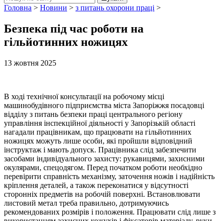
Головна
>
Новини
>
з питань охорони праці
>
Безпека під час роботи на
гільйотинних ножицях
13 жовтня 2025
В ході технічної консультації на робочому місці
машинобудівного підприємства міста Запоріжжя посадовці
відділу з питань безпеки праці центрального регіону
управління інспекційної діяльності у Запорізькій області
нагадали працівникам, що працювати на гільйотинних
ножицях можуть лише особи, які пройшли відповідний
інструктаж і мають допуск. Працівника слід забезпечити
засобами індивідуального захисту: рукавицями, захисними
окулярами, спецодягом. Перед початком роботи необхідно
перевірити справність механізму, заточення ножів і надійність
кріплення деталей, а також переконатися у відсутності
сторонніх предметів на робочій поверхні. Встановлювати
листовий метал треба правильно, дотримуючись
рекомендованих розмірів і положення. Працювати слід лише з
використанням захисних кожухів і фіксаторів матеріалу, руки