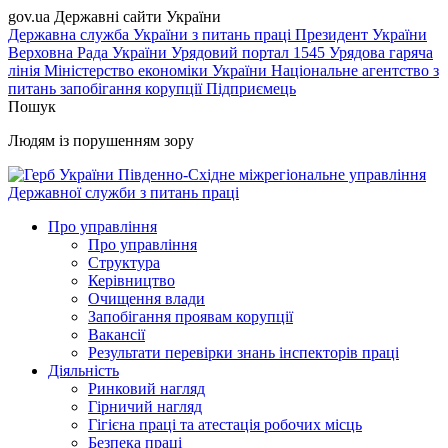
gov.ua
Державні сайти України
Державна служба України з питань праці
Президент України
Верховна Рада України
Урядовий портал
1545 Урядова гаряча
лінія
Міністерство економіки України
Національне агентство з
питань запобігання корупції
Підприємець
Пошук
Людям із порушенням зору
Південно-Східне міжрегіональне управління
Державної служби з питань праці
Про управління
Про управління
Структура
Керівництво
Очищення влади
Запобігання проявам корупції
Вакансії
Результати перевірки знань інспекторів праці
Діяльність
Ринковий нагляд
Гірничий нагляд
Гігієна праці та атестація робочих місць
Безпека праці