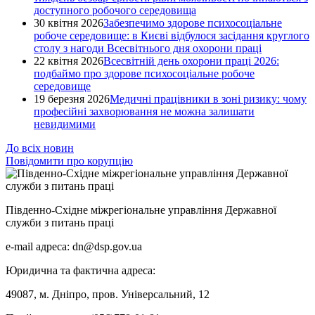
доступного робочого середовища
30 квітня 2026
Забезпечимо здорове психосоціальне
робоче середовище: в Києві відбулося засідання круглого
столу з нагоди Всесвітнього дня охорони праці
22 квітня 2026
Всесвітній день охорони праці 2026:
подбаймо про здорове психосоціальне робоче
середовище
19 березня 2026
Медичні працівники в зоні ризику: чому
професійні захворювання не можна залишати
невидимими
До всіх новин
Повідомити про корупцію
Південно-Східне міжрегіональне управління Державної
служби з питань праці
e-mail адреса: dn@dsp.gov.ua
Юридична та фактична адреса:
49087, м. Дніпро, пров. Універсальний, 12