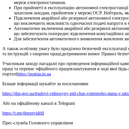
мереж електропостачання.
При прийнятті в експлуатацію автономної електростанції 
захисним заходам, прийнятим у мережі ОСР. Нейтраль, як 
Підключення аварійної або резервної автономної електро
що виключають можливість одночасної подачі напруги в
Автоматичне включення аварійної або резервної автономн
що забезпечують попереднє відключення комутаційних ап
Для забезпечення автоматичного вимкнення живлення заст
А також особливу увагу було приділено безпечній експлуатації
та інструкцій з охорони праці;дотриманню вимог Правил безпе
Учасникам заходу нагадали про проведення інформаційної кампан
праці та переваг офіційного працевлаштування в ході якої буд
порталі
https://pratsia.in.ua
Більше інформації шукайте за посиланнями
https://dsp.gov.ua/trudovi-vidnosyny-pid-chas-voiennoho-stanu-v-ukr
Або на офіційному каналі в Telegram
https://t.me/dneprviddil
Прес-служба Головного управління