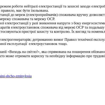
режим роботи нейтралі електростанції та захисні заходи електро
правило, має бути ізольована.
станції до мереж (електроприймачів) споживача вручну дозволяє
 мережу споживача та мережу ОСР.
ої електростанції у разі зникнення напруги з боку енергосисте
аратів електроустановок споживача від мережі ОСР та подальшу 
осовуються пристрої захисту та контролю. Їх вигляд та номенк
 електрогенераторів; дотриманню вимог Правил технічної експлу
чної експлуатації електроустановок тощо.
ії «Виходь на світло!», яка спрямована на поширення обізнаност
ь-хто може отримати корисну та необхідну інформацію про трудов
aini-shcho-zminylosia