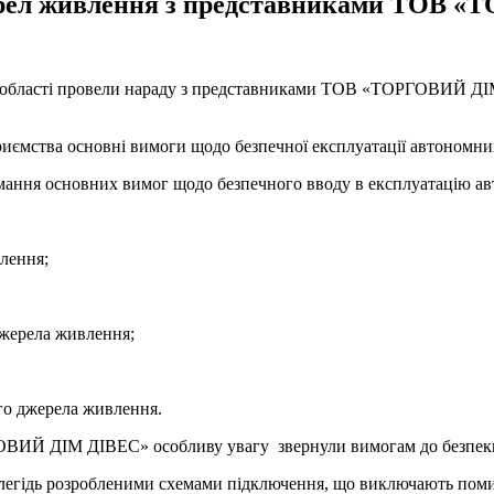
жерел живлення з представниками ТОВ
й області провели нараду з представниками ТОВ «ТОРГОВИЙ ДІ
риємства основні вимоги щодо безпечної експлуатації автономн
римання основних вимог щодо безпечного вводу в експлуатацію 
лення;
жерела живлення;
о джерела живлення.
ОВИЙ ДІМ ДІВЕС» особливу увагу звернули вимогам до безпеки
алегідь розробленими схемами підключення, що виключають поми