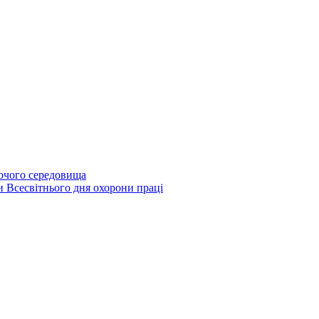
бочого середовища
и Всесвітнього дня охорони праці