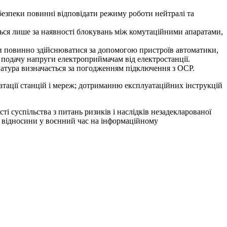
безпеки повинні відповідати режиму роботи нейтралі та
ться лише за наявності блокувань між комутаційними апаратами,
ми повинно здійснюватися за допомогою пристроїв автоматики,
подачу напруги електроприймачам від електростанції.
латура визначається за погодженням підключення з ОСР.
атації станцій і мереж; дотриманню експлуатаційних інструкцій
і суспільства з питань ризиків і наслідків незадекларованої
і відносини у воєнний час на інформаційному