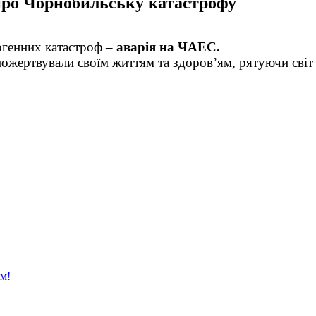
 про Чорнобильську катастрофу
огенних катастроф –
аварія на ЧАЕС.
 пожертвували своїм життям та здоров’ям, рятуючи сві
ям!