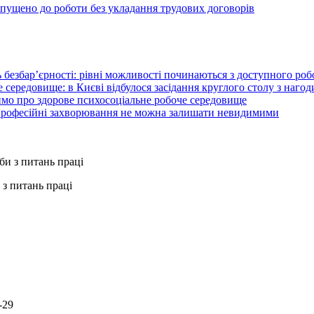
опущено до роботи без укладання трудових договорів
 безбар’єрності: рівні можливості починаються з доступного ро
 середовище: в Києві відбулося засідання круглого столу з нагод
ймо про здорове психосоціальне робоче середовище
 професійні захворювання не можна залишати невидимими
з питань праці
-29