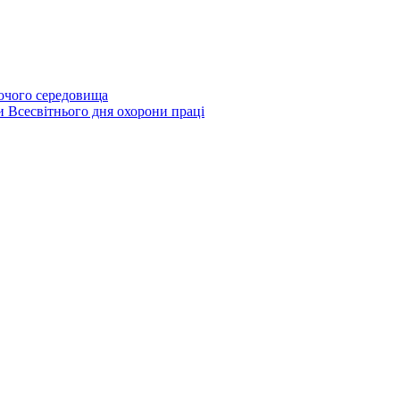
бочого середовища
и Всесвітнього дня охорони праці