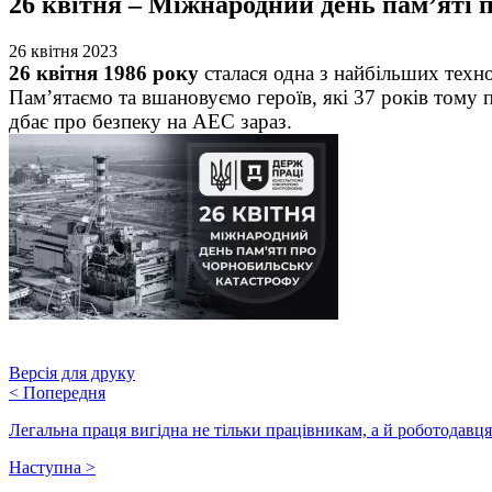
26 квітня – Міжнародний день пам’яті
26 квітня 2023
26 квітня 1986 року
сталася одна з найбільших техн
Пам’ятаємо та вшановуємо героїв, які 37 років тому
дбає про безпеку на АЕС зараз.
Версія для друку
<
Попередня
Легальна праця вигідна не тільки працівникам, а й роботодавц
Наступна
>