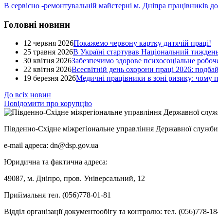
В сервісно -ремонтувальній майстерні м. Дніпра працівників д
Головні новини
12 червня 2026
Покажемо червону картку дитячій праці!
25 травня 2026
В Україні стартував Національний тиждень
30 квітня 2026
Забезпечимо здорове психосоціальне робоче
22 квітня 2026
Всесвітній день охорони праці 2026: подба
19 березня 2026
Медичні працівники в зоні ризику: чому
До всіх новин
Повідомити про корупцію
Південно-Східне міжрегіональне управління Державної служби 
e-mail адреса: dn@dsp.gov.ua
Юридична та фактична адреса:
49087, м. Дніпро, пров. Універсальний, 12
Приймальня тел. (056)778-01-81
Відділ організації документообігу та контролю: тел. (056)778-18