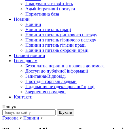
Планування та звітність
Адміністративні послуги
Нормативна база
Новини
Новини
Новини з питань праці
Новини з питань ринкового нагляду
Новини з питань гірничого нагляду
Новини з питань гігієни праці
Новини з питань охорони праці
Головні новини
Громадянам
Безоплатна первинна правова допомога
Доступ до публічної інформації
Запитання/Відповіді
Протидія торгівлі людьми
Подолання незадекларованої праці
Звернення громадян
Контакти
Пошук
Головна
>
Новини
>