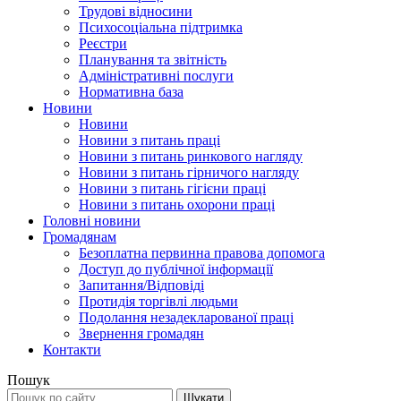
Трудові відносини
Психосоціальна підтримка
Реєстри
Планування та звітність
Адміністративні послуги
Нормативна база
Новини
Новини
Новини з питань праці
Новини з питань ринкового нагляду
Новини з питань гірничого нагляду
Новини з питань гігієни праці
Новини з питань охорони праці
Головні новини
Громадянам
Безоплатна первинна правова допомога
Доступ до публічної інформації
Запитання/Відповіді
Протидія торгівлі людьми
Подолання незадекларованої праці
Звернення громадян
Контакти
Пошук