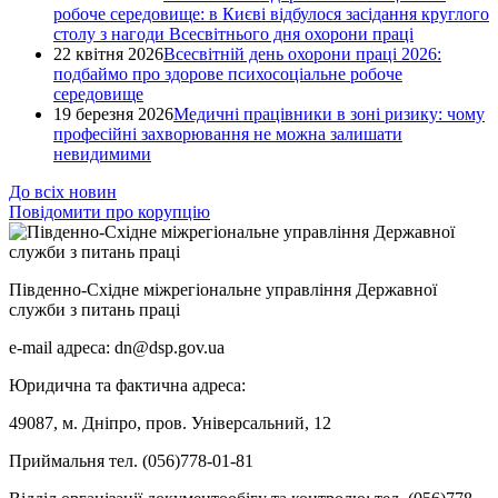
робоче середовище: в Києві відбулося засідання круглого
столу з нагоди Всесвітнього дня охорони праці
22 квітня 2026
Всесвітній день охорони праці 2026:
подбаймо про здорове психосоціальне робоче
середовище
19 березня 2026
Медичні працівники в зоні ризику: чому
професійні захворювання не можна залишати
невидимими
До всіх новин
Повідомити про корупцію
Південно-Східне міжрегіональне управління Державної
служби з питань праці
e-mail адреса: dn@dsp.gov.ua
Юридична та фактична адреса:
49087, м. Дніпро, пров. Універсальний, 12
Приймальня тел. (056)778-01-81