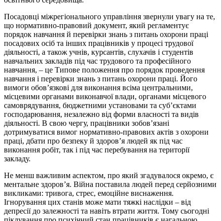
Посадовці міжрегіонального управління звернули увагу на те,
що нормативно-правовий документ, який регламентує
порядок навчання й перевірки знань з питань охорони праці
посадових осіб та інших працівників у процесі трудової
діяльності, а також учнів, курсантів, слухачів і студентів
навчальних закладів під час трудового та професійного
навчання, – це Типове положення про порядок проведення
навчання і перевірки знань з питань охорони праці. Його
вимоги обов’язкові для виконання всіма центральними,
місцевими органами виконавчої влади, органами місцевого
самоврядування, бюджетними установами та суб’єктами
господарювання, незалежно від форми власності та видів
діяльності. В свою чергу, працівники зобов’язані
дотримуватися вимог нормативно-правових актів з охорони
праці, дбати про безпеку й здоров’я людей як під час
виконання робіт, так і під час перебування на території
закладу.
Не менш важливим аспектом, про який згадувалося окремо, є
ментальне здоров’я. Війна поставила людей перед серйозними
викликами: тривога, стрес, емоційне виснаження.
Ігнорування цих станів може мати тяжкі наслідки – від
депресії до залежності та навіть втрати життя. Тому сьогодні
піклування про психічний стан працівників є нагальною