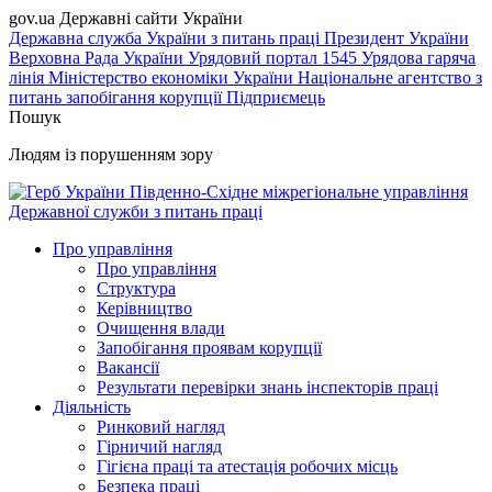
gov.ua
Державні сайти України
Державна служба України з питань праці
Президент України
Верховна Рада України
Урядовий портал
1545 Урядова гаряча
лінія
Міністерство економіки України
Національне агентство з
питань запобігання корупції
Підприємець
Пошук
Людям із порушенням зору
Південно-Східне міжрегіональне управління
Державної служби з питань праці
Про управління
Про управління
Структура
Керівництво
Очищення влади
Запобігання проявам корупції
Вакансії
Результати перевірки знань інспекторів праці
Діяльність
Ринковий нагляд
Гірничий нагляд
Гігієна праці та атестація робочих місць
Безпека праці