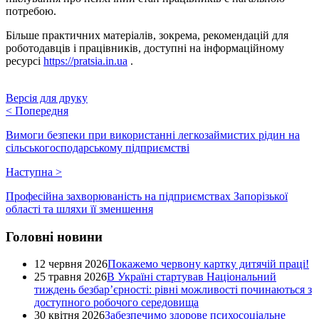
потребою.
Більше практичних матеріалів, зокрема, рекомендацій для
роботодавців і працівників, доступні на інформаційному
ресурсі
https://pratsia.in.ua
.
Версія для друку
<
Попередня
Вимоги безпеки при використанні легкозаймистих рідин на
сільськогосподарському підприємстві
Наступна
>
Професійна захворюваність на підприємствах Запорізької
області та шляхи її зменшення
Головні новини
12 червня 2026
Покажемо червону картку дитячій праці!
25 травня 2026
В Україні стартував Національний
тиждень безбар’єрності: рівні можливості починаються з
доступного робочого середовища
30 квітня 2026
Забезпечимо здорове психосоціальне