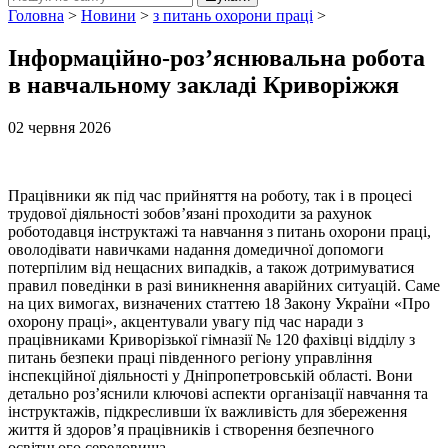
Головна
>
Новини
>
з питань охорони праці
>
Інформаційно-роз’яснювальна робота
в навчальному закладі Криворіжжя
02 червня 2026
Працівники як під час прийняття на роботу, так і в процесі
трудової діяльності зобов’язані проходити за рахунок
роботодавця інструктажі та навчання з питань охорони праці,
оволодівати навичками надання домедичної допомоги
потерпілим від нещасних випадків, а також дотримуватися
правил поведінки в разі виникнення аварійних ситуацій. Саме
на цих вимогах, визначених статтею 18 Закону України «Про
охорону праці», акцентували увагу під час наради з
працівниками Криворізької гімназії № 120 фахівці відділу з
питань безпеки праці південного регіону управління
інспекційної діяльності у Дніпропетровській області. Вони
детально роз’яснили ключові аспекти організації навчання та
інструктажів, підкресливши їх важливість для збереження
життя й здоров’я працівників і створення безпечного
освітнього середовища.