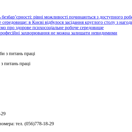
 безбар’єрності: рівні можливості починаються з доступного ро
 середовище: в Києві відбулося засідання круглого столу з нагод
ймо про здорове психосоціальне робоче середовище
 професійні захворювання не можна залишати невидимими
з питань праці
-29
омера: тел. (056)778-18-29