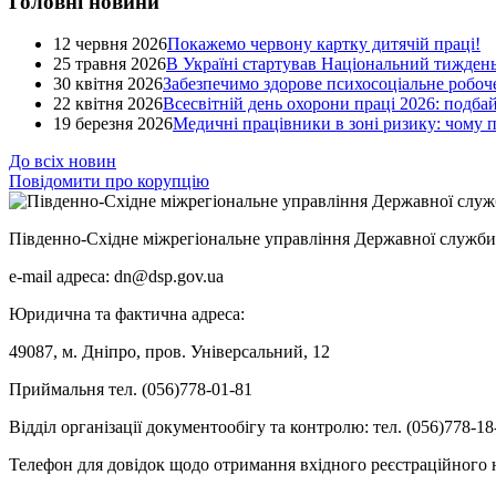
Головні новини
12 червня 2026
Покажемо червону картку дитячій праці!
25 травня 2026
В Україні стартував Національний тиждень
30 квітня 2026
Забезпечимо здорове психосоціальне робоче
22 квітня 2026
Всесвітній день охорони праці 2026: подба
19 березня 2026
Медичні працівники в зоні ризику: чому
До всіх новин
Повідомити про корупцію
Південно-Східне міжрегіональне управління Державної служби 
e-mail адреса: dn@dsp.gov.ua
Юридична та фактична адреса:
49087, м. Дніпро, пров. Універсальний, 12
Приймальня тел. (056)778-01-81
Відділ організації документообігу та контролю: тел. (056)778-18
Телефон для довідок щодо отримання вхідного реєстраційного н