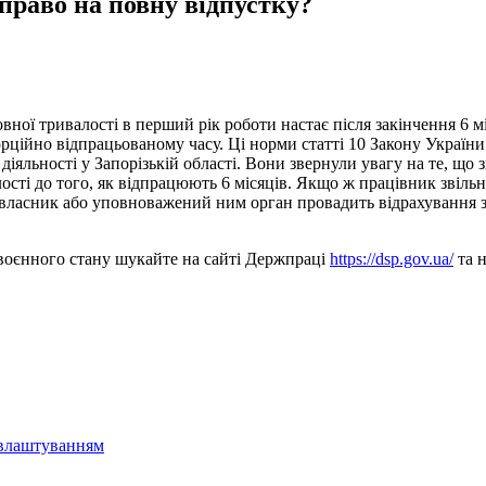
право на повну відпустку?
вної тривалості в перший рік роботи настає після закінчення 6 м
рційно відпрацьованому часу. Ці норми статті 10 Закону України
діяльності у Запорізькій області. Вони звернули увагу на те, що 
сті до того, як відпрацюють 6 місяців. Якщо ж працівник звільн
 власник або уповноважений ним орган провадить відрахування з з
с воєнного стану шукайте на сайті Держпраці
https://dsp.gov.ua/
та н
евлаштуванням