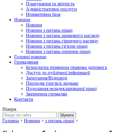
Планування та звітність
Адміністративні послуги
Нормативна база
Новини
Новини
Новини з питань праці
Новини з питань ринкового нагляду
Новини з питань гірничого нагляду
Новини з питань гігієни праці
Новини з питань охорони праці
Головні новини
Громадянам
Безоплатна первинна правова допомога
Доступ до публічної інформації
Запитання/Відповіді
Протидія торгівлі людьми
Подолання незадекларованої праці
Звернення громадян
Контакти
Пошук
Головна
>
Новини
>
з питань праці
>