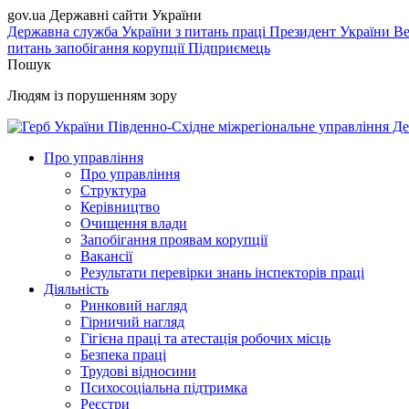
gov.ua
Державні сайти України
Державна служба України з питань праці
Президент України
Ве
питань запобігання корупції
Підприємець
Пошук
Людям із порушенням зору
Південно-Східне міжрегіональне управління Де
Про управління
Про управління
Структура
Керівництво
Очищення влади
Запобігання проявам корупції
Вакансії
Результати перевірки знань інспекторів праці
Діяльність
Ринковий нагляд
Гірничий нагляд
Гігієна праці та атестація робочих місць
Безпека праці
Трудові відносини
Психосоціальна підтримка
Реєстри