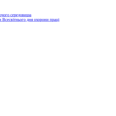
бочого середовища
и Всесвітнього дня охорони праці