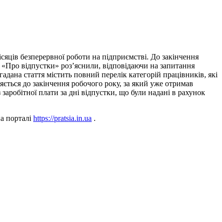
ісяців безперервної роботи на підприємстві. До закінчення
 «Про відпустки» роз’яснили, відповідаючи на запитання
згадана стаття містить повний перелік категорій працівників, які
яється до закінчення робочого року, за який уже отримав
аробітної плати за дні відпустки, що були надані в рахунок
а порталі
https://pratsia.in.ua
.