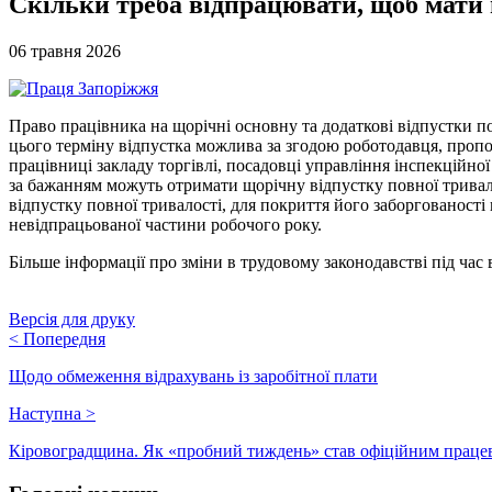
Скільки треба відпрацювати, щоб мати 
06 травня 2026
Право працівника на щорічні основну та додаткові відпустки по
цього терміну відпустка можлива за згодою роботодавця, пропо
працівниці закладу торгівлі, посадовці управління інспекційної 
за бажанням можуть отримати щорічну відпустку повної тривало
відпустку повної тривалості, для покриття його заборгованості
невідпрацьованої частини робочого року.
Більше інформації про зміни в трудовому законодавстві під ча
Версія для друку
<
Попередня
Щодо обмеження відрахувань із заробітної плати
Наступна
>
Кіровоградщина. Як «пробний тиждень» став офіційним прац