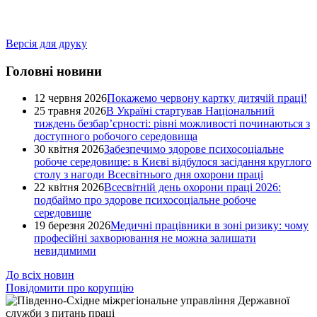
Версія для друку
Головні новини
12 червня 2026
Покажемо червону картку дитячій праці!
25 травня 2026
В Україні стартував Національний
тиждень безбар’єрності: рівні можливості починаються з
доступного робочого середовища
30 квітня 2026
Забезпечимо здорове психосоціальне
робоче середовище: в Києві відбулося засідання круглого
столу з нагоди Всесвітнього дня охорони праці
22 квітня 2026
Всесвітній день охорони праці 2026:
подбаймо про здорове психосоціальне робоче
середовище
19 березня 2026
Медичні працівники в зоні ризику: чому
професійні захворювання не можна залишати
невидимими
До всіх новин
Повідомити про корупцію