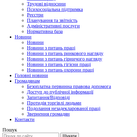
Трудові відносини
Психосоціальна підтримка
Реєстри
Планування та звітність
Адміністративні послуги
Нормативна база
Новини
Новини
Новини з питань праці
Новини з питань ринкового нагляду
Новини з питань гірничого нагляду
Новини з питань гігієни праці
Новини з питань охорони праці
Головні новини
Громадянам
Безоплатна первинна правова допомога
Доступ до публічної інформації
Запитання/Відповіді
Протидія торгівлі людьми
Подолання незадекларованої праці
Звернення громадян
Контакти
Пошук