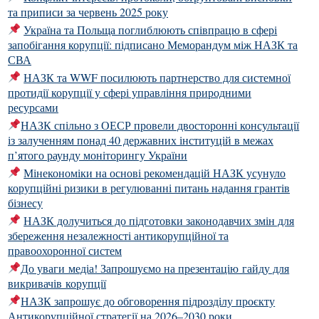
та приписи за червень 2025 року
Україна та Польща поглиблюють співпрацю в сфері
запобігання корупції: підписано Меморандум між НАЗК та
СВА
НАЗК та WWF посилюють партнерство для системної
протидії корупції у сфері управління природними
ресурсами
НАЗК спільно з ОЕСР провели двосторонні консультації
із залученням понад 40 державних інституцій в межах
п’ятого раунду моніторингу України
Мінекономіки на основі рекомендацій НАЗК усунуло
корупційні ризики в регулюванні питань надання грантів
бізнесу
НАЗК долучиться до підготовки законодавчих змін для
збереження незалежності антикорупційної та
правоохоронної систем
До уваги медіа! Запрошуємо на презентацію гайду для
викривачів корупції
НАЗК запрошує до обговорення підрозділу проєкту
Антикорупційної стратегії на 2026–2030 роки,