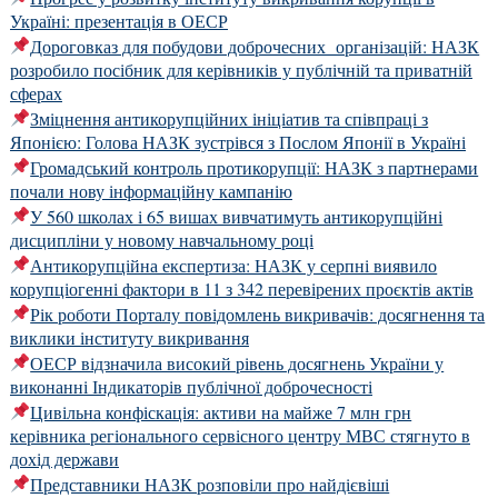
Україні: презентація в ОЕСР
Дороговказ для побудови доброчесних організацій: НАЗК
розробило посібник для керівників у публічній та приватній
сферах
Зміцнення антикорупційних ініціатив та співпраці з
Японією: Голова НАЗК зустрівся з Послом Японії в Україні
Громадський контроль протикорупції: НАЗК з партнерами
почали нову інформаційну кампанію
У 560 школах і 65 вишах вивчатимуть антикорупційні
дисципліни у новому навчальному році
Антикорупційна експертиза: НАЗК у серпні виявило
корупціогенні фактори в 11 з 342 перевірених проєктів актів
Рік роботи Порталу повідомлень викривачів: досягнення та
виклики інституту викривання
ОЕСР відзначила високий рівень досягнень України у
виконанні Індикаторів публічної доброчесності
Цивільна конфіскація: активи на майже 7 млн грн
керівника регіонального сервісного центру МВС стягнуто в
дохід держави
Представники НАЗК розповіли про найдієвіші