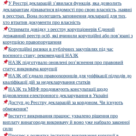
У Реєстрі декларацій з’явилася функція, яка дозволить
декларантам дізнаватися відомості про свою власність, наявні
в реєстрах. Вона полегшить заповнення декларації для тих,
хто втратив документи про власність
Отримати довідку з реєстру корупціонерів Єдиний
державний реестр осіб, які вчинили корупційні або пов’язані з
корупцією правопорушення
Корупційні ризики в публічних закупівлях під час
воєнного стану: рекомендації НАЗК
НАЗК підготувало оновлені роз’яснення про правовий
статус викривача корупції
НАЗК об’єднало правоохоронців для уніфікації підходів до
кваліфікації дій за недекларування статків
НАЗК та МВФ продовжують консультації щодо
відновлення електронного декларування в Україні
Доступ до Реєстру декларацій за кордоном. Чи існують
обмеження?
Інститут викривання працює: ухвалено рішення про
виплату винагороди викривачу й воно уже набрало законної
сили
Прогрес у розвитку інституту викривання корупції в