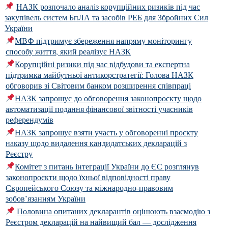
НАЗК розпочало аналіз корупційних ризиків під час
закупівель систем БпЛА та засобів РЕБ для Збройних Сил
України
МВФ підтримує збереження напряму моніторингу
способу життя, який реалізує НАЗК
Корупційні ризики під час відбудови та експертна
підтримка майбутньої антикорстратегії: Голова НАЗК
обговорив зі Світовим банком розширення співпраці
НАЗК запрошує до обговорення законопроєкту щодо
автоматизації подання фінансової звітності учасників
референдумів
НАЗК запрошує взяти участь у обговоренні проєкту
наказу щодо видалення кандидатських декларацій з
Реєстру
Комітет з питань інтеграції України до ЄС розглянув
законопроєкти щодо їхньої відповідності праву
Європейського Союзу та міжнародно-правовим
зобов’язанням України
Половина опитаних декларантів оцінюють взаємодію з
Реєстром декларацій на найвищий бал — дослідження