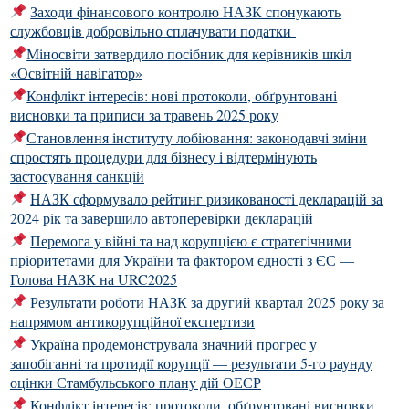
Заходи фінансового контролю НАЗК спонукають
службовців добровільно сплачувати податки
Міносвіти затвердило посібник для керівників шкіл
«Освітній навігатор»
Конфлікт інтересів: нові протоколи, обґрунтовані
висновки та приписи за травень 2025 року
Становлення інституту лобіювання: законодавчі зміни
спростять процедури для бізнесу і відтермінують
застосування санкцій
НАЗК сформувало рейтинг ризикованості декларацій за
2024 рік та завершило автоперевірки декларацій
Перемога у війні та над корупцією є стратегічними
пріоритетами для України та фактором єдності з ЄС —
Голова НАЗК на URC2025
Результати роботи НАЗК за другий квартал 2025 року за
напрямом антикорупційної експертизи
Україна продемонструвала значний прогрес у
запобіганні та протидії корупції — результати 5-го раунду
оцінки Стамбульського плану дій ОЕСР
Конфлікт інтересів: протоколи, обґрунтовані висновки