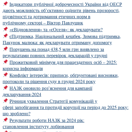
Індикатори публічної доброчесності України від ОЕСР
дають можливість об’єктивно оцінити рівень прозорості,
підзвітності та дотримання етичних норм в
публічному секторі – Віктор Павлущик
«єВідновлення» та «єОселя»: як декларувати?
єПідтримка, Національний кешбек, Зимова підтримка,
Пакунок малюка: як декларувати отриману допомогу
Порушень на понад 438,5 млн грн виявлено за
результатами повних перевірок декларацій у грудні
Прожитковий мінімум для працездатних осіб – 2025:
корисна інформація
Конфлікт інтересів: приписи, обґрунтовані висновки,
протоколи та рішення суду в грудні 2024 року
НАЗК оновило роз’яснення для кампанії
декларування-2024
Річниця ухвалення Стратегії комунікацій у
сфері запобігання та протидії корупції на період до 2025 року:
що зроблено?
Результати роботи НАЗК за 2024 рік:
становлення інституту лобіювання