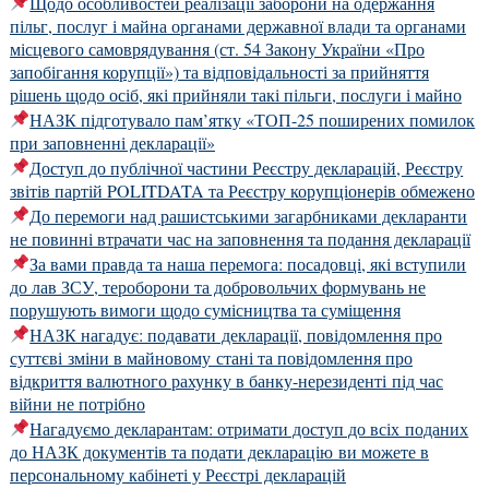
Щодо особливостей реалізації заборони на одержання
пільг, послуг і майна органами державної влади та органами
місцевого самоврядування (ст. 54 Закону України «Про
запобігання корупції») та відповідальності за прийняття
рішень щодо осіб, які прийняли такі пільги, послуги і майно
НАЗК підготувало пам’ятку «ТОП-25 поширених помилок
при заповненні декларації»
Доступ до публічної частини Реєстру декларацій, Реєстру
звітів партій POLITDATA та Реєстру корупціонерів обмежено
До перемоги над рашистськими загарбниками декларанти
не повинні втрачати час на заповнення та подання декларації
За вами правда та наша перемога: посадовці, які вступили
до лав ЗСУ, тероборони та добровольчих формувань не
порушують вимоги щодо сумісництва та суміщення
НАЗК нагадує: подавати декларації, повідомлення про
суттєві зміни в майновому стані та повідомлення про
відкриття валютного рахунку в банку-нерезиденті під час
війни не потрібно
Нагадуємо декларантам: отримати доступ до всіх поданих
до НАЗК документів та подати декларацію ви можете в
персональному кабінеті у Реєстрі декларацій