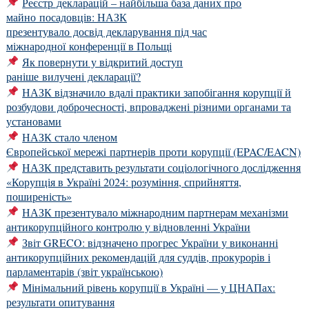
Реєстр декларацій – найбільша база даних про
майно посадовців: НАЗК
презентувало досвід декларування під час
міжнародної конференції в Польщі
Як повернути у відкритий доступ
раніше вилучені декларації?
НАЗК відзначило вдалі практики запобігання корупції й
розбудови доброчесності, впроваджені різними органами та
установами
НАЗК стало членом
Європейської мережі партнерів проти корупції (EPAC/EACN)
НАЗК представить результати соціологічного дослідження
«Корупція в Україні 2024: розуміння, сприйняття,
поширеність»
НАЗК презентувало міжнародним партнерам механізми
антикорупційного контролю у відновленні України
Звіт GRECO: відзначено прогрес України у виконанні
антикорупційних рекомендацій для суддів, прокурорів і
парламентарів (звіт українською)
Мінімальний рівень корупції в Україні — у ЦНАПах:
результати опитування