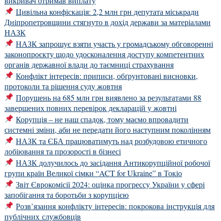
викривач отримав виплату
Цивільна конфіскація: 2,2 млн грн депутата міськради
Дніпропетровщини стягнуто в дохід держави за матеріалами
НАЗК
НАЗК запрошує взяти участь у громадському обговоренні
законопроєкту щодо удосконалення доступу компетентних
органів державної влади до таємниці страхування
Конфлікт інтересів: приписи, обґрунтовані висновки,
протоколи та рішення суду жовтня
Порушень на 685 млн грн виявлено за результатами 88
завершених повних перевірок декларацій у жовтні
Корупція – не наш спадок, тому маємо впровадити
системні зміни, аби не передати його наступним поколінням
НАЗК та ЄБА працюватимуть над розбудовою етичного
лобіювання та прозорості в бізнесі
НАЗК долучилось до засідання Антикорупційної робочої
групи країн Великої сімки “ACT for Ukraine” в Токіо
Звіт Єврокомісії 2024: оцінка прогрессу України у сфері
запобігання та боротьби з корупцією
Розв’язання конфлікту інтересів: покрокова інструкція для
публічних службовців