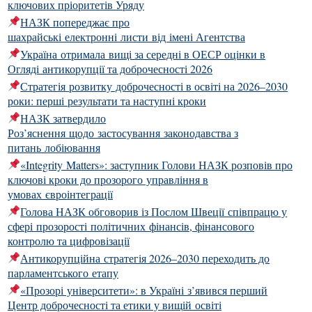
ключових пріоритетів Уряду
НАЗК попереджає про
шахрайські електронні листи від імені Агентства
Україна отримала вищі за середні в ОЕСР оцінки в
Огляді антикорупції та доброчесності 2026
Стратегія розвитку доброчесності в освіті на 2026–2030
роки: перші результати та наступні кроки
НАЗК затвердило
Роз’яснення щодо застосування законодавства з
питань лобіювання
«Integrity Matters»: заступник Голови НАЗК розповів про
ключові кроки до прозорого управління в
умовах євроінтеграції
Голова НАЗК обговорив із Послом Швеції співпрацю у
сфері прозорості політичних фінансів, фінансового
контролю та цифровізації
Антикорупційна стратегія 2026–2030 переходить до
парламентського етапу
«Прозорі університети»: в Україні з’явився перший
Центр доброчесності та етики у вищій освіті