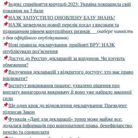
Індекс сприйняття корупції-2023: Україна покращила свій
показник на 3 бали
НАЗК ЗАПУСТИЛО ОНОВЛЕНУ БАЗУ ЗНАНЬ!
НАЗК затвердило новий перелік посад з високим та
підвищеним рівнем корупційних ризиків
(
набере чинність
з дня офіційного опублікування)
Нові правила декларування, прийняті ВРУ: НАЗК
опублікувало розʼяснення
Доступ до Реєстру декларацій за кордоном. Чи існують
обмеження?
Вилучення декларацій з відкритого доступу: хто має право
ініціювати?
Інститут викривання працює: ухвалено рішення про
виплату винагороди викривачу й воно уже набрало законної
сили
Ще один крок до відновлення декларування: Президент
підписав Закон
Функція «Дані для декларації» тепер може майже все:
додалася інформація про корпоративні права, бенефіціарство,
пенсію та соцвиплати