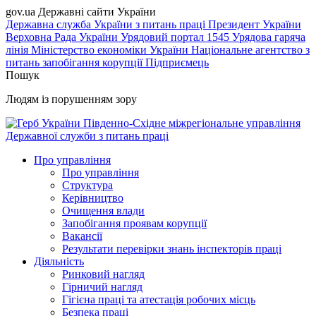
gov.ua
Державні сайти України
Державна служба України з питань праці
Президент України
Верховна Рада України
Урядовий портал
1545 Урядова гаряча
лінія
Міністерство економіки України
Національне агентство з
питань запобігання корупції
Підприємець
Пошук
Людям із порушенням зору
Південно-Східне міжрегіональне управління
Державної служби з питань праці
Про управління
Про управління
Структура
Керівництво
Очищення влади
Запобігання проявам корупції
Вакансії
Результати перевірки знань інспекторів праці
Діяльність
Ринковий нагляд
Гірничий нагляд
Гігієна праці та атестація робочих місць
Безпека праці