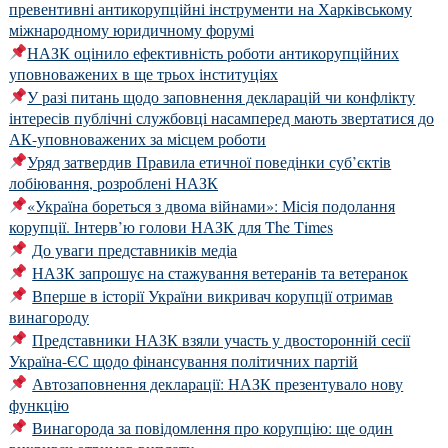
превентивні антикорупційні інструменти на Харківському
міжнародному юридичному форумі
НАЗК оцінило ефективність роботи антикорупційних
уповноважених в ще трьох інституціях
У разі питань щодо заповнення декларацій чи конфлікту
інтересів публічні службовці насамперед мають звертатися до
АК-уповноважених за місцем роботи
Уряд затвердив Правила етичної поведінки суб’єктів
лобіювання, розроблені НАЗК
«Україна бореться з двома війнами»: Місія подолання
корупції. Інтерв’ю голови НАЗК для The Times
До уваги представників медіа
НАЗК запрошує на стажування ветеранів та ветеранок
Вперше в історії України викривач корупції отримав
винагороду
Представники НАЗК взяли участь у двосторонній сесії
Україна-ЄС щодо фінансування політичних партій
Автозаповнення декларації: НАЗК презентувало нову
функцію
Винагорода за повідомлення про корупцію: ще один