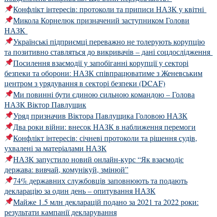
Конфлікт інтересів: протоколи та приписи НАЗК у квітні
Микола Корнелюк призначений заступником Голови
НАЗК
Українські підприємці переважно не толерують корупцію
та позитивно ставляться до викривачів – дані соцдослідження
Посилення взаємодії у запобіганні корупції у секторі
безпеки та оборони: НАЗК співпрацюватиме з Женевським
центром з урядування в секторі безпеки (DCAF)
Ми повинні бути єдиною сильною командою – Голова
НАЗК Віктор Павлущик
Уряд призначив Віктора Павлущика Головою НАЗК
Два роки війни: внесок НАЗК в наближення перемоги
Конфлікт інтересів: січневі протоколи та рішення судів,
ухвалені за матеріалами НАЗК
НАЗК запустило новий онлайн-курс “Як взаємодіє
держава: вивчай, комунікуй, змінюй”
74% державних службовців заповнюють та подають
декларацію за один день – опитування НАЗК
Майже 1.5 млн декларацій подано за 2021 та 2022 роки:
результати кампанії декларування