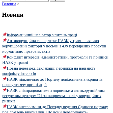
Головна
>
Новини
Інформаційний навігатор з питань праці
Антикорупційна експертиза: НАЗК у травні виявило
корупціогенні фактори у восьми з 439 перевірених проєктів
нормативно-правових актів
Конфлікт інтересів: адміністративні протоколи та приписи
НАЗК у травні
Повна перевірка декларації: перевірка на наявність
конфлікту інтересів
НАЗК підключило до Порталу повідомлень викривачів
першу тисячу організацій
НАЗК співпрацюватиме з норвезьким антикорупційним
ресурсним центром U4 за напрямом аналізу корупційних
ризиків
НАЗК внесло зміни до Порядку ведення Єдиного порталу
повідомлень викривачів. Що вони передбачають?