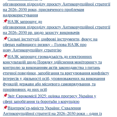
обговорення підрозділу проєкту Антикорупційної стратегії
на 2026–2030 роки, присвяченого проблемам
надрокористування
НАЗК запрошує до
обговорення підрозділу проєкту Антикорупційної стратегії
на 2026–2030 рр. щодо захисту викривачів
Сильні інституції, цифрові інструменти, фокус на
сферах найвищого ризику – Голова НАЗК про
нову Антикорупційну стратегію
НАЗК запрошує громадськість до електронних
консультацій щодо Порядку здійснення моніторингу та
контролю за виконанням актів законодавства з питань
етичної поведінки, запобігання та врегулювання конфлікту
інтересів у діяльності осіб, уповноважених на виконання
функцій держави або місцевого самоврядування, та
прирівняних до них осіб
Звіт Єврокомісії 2025: оцінка прогресу України у
сфері запобігання та боротьби з корупцією
Віцепрем’єр-міністр України: Схвалення
Антикорупційної стратегії на 2026–2030 роки – один із