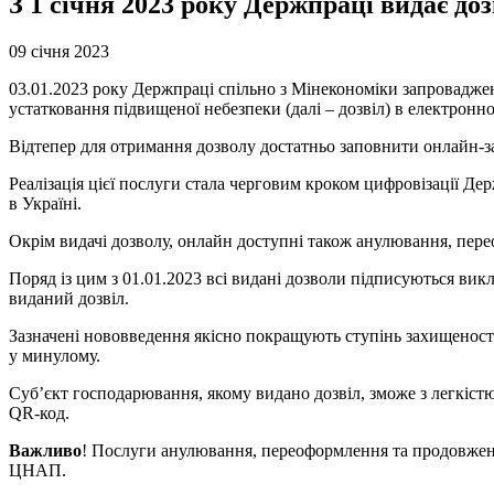
З 1 січня 2023 року Держпраці видає до
09 січня 2023
03.01.2023 року Держпраці спільно з Мінекономіки запроваджен
устатковання підвищеної небезпеки (далі – дозвіл) в електронн
Відтепер для отримання дозволу достатньо заповнити онлайн-за
Реалізація цієї послуги стала черговим кроком цифровізації Д
в Україні.
Окрім видачі дозволу, онлайн доступні також анулювання, пере
Поряд із цим з 01.01.2023 всі видані дозволи підписуються в
виданий дозвіл.
Зазначені нововведення якісно покращують ступінь захищеності
у минулому.
Суб’єкт господарювання, якому видано дозвіл, зможе з легкіст
QR-код.
Важливо
! Послуги анулювання, переоформлення та продовженн
ЦНАП.