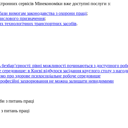
ктронних сервісів Мінекономіки вже доступні послуги з:
ї бази вимогам законодавства з охорони праці
;
омислового призначення
;
их технологічних транспортних засобів
.
 безбар’єрності: рівні можливості починаються з доступного ро
 середовище: в Києві відбулося засідання круглого столу з нагод
ймо про здорове психосоціальне робоче середовище
 професійні захворювання не можна залишати невидимими
з питань праці