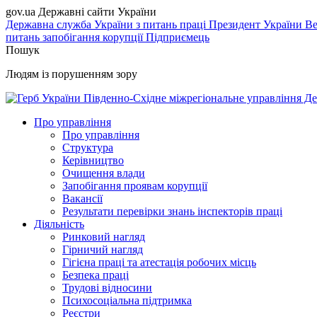
gov.ua
Державні сайти України
Державна служба України з питань праці
Президент України
Ве
питань запобігання корупції
Підприємець
Пошук
Людям із порушенням зору
Південно-Східне міжрегіональне управління Де
Про управління
Про управління
Структура
Керівництво
Очищення влади
Запобігання проявам корупції
Вакансії
Результати перевірки знань інспекторів праці
Діяльність
Ринковий нагляд
Гірничий нагляд
Гігієна праці та атестація робочих місць
Безпека праці
Трудові відносини
Психосоціальна підтримка
Реєстри