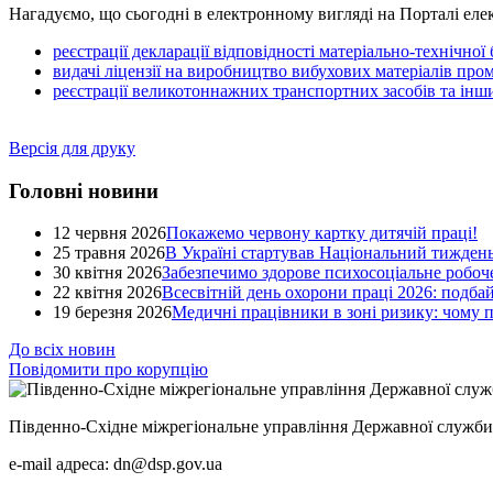
Нагадуємо, що сьогодні в електронному вигляді на Порталі еле
реєстрації декларації відповідності матеріально-технічно
видачі ліцензії на виробництво вибухових матеріалів пр
реєстрації великотоннажних транспортних засобів та інш
Версія для друку
Головні новини
12 червня 2026
Покажемо червону картку дитячій праці!
25 травня 2026
В Україні стартував Національний тиждень
30 квітня 2026
Забезпечимо здорове психосоціальне робоче
22 квітня 2026
Всесвітній день охорони праці 2026: подба
19 березня 2026
Медичні працівники в зоні ризику: чому
До всіх новин
Повідомити про корупцію
Південно-Східне міжрегіональне управління Державної служби 
e-mail адреса: dn@dsp.gov.ua