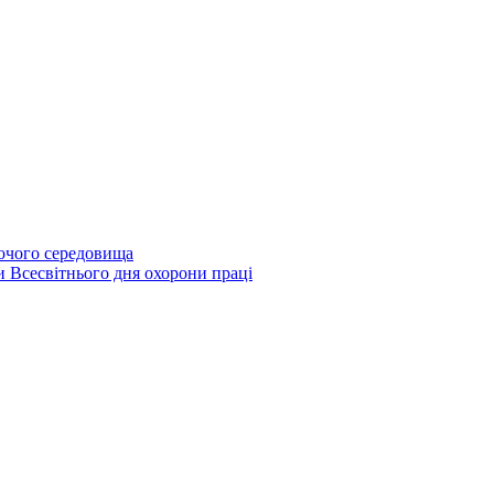
бочого середовища
и Всесвітнього дня охорони праці