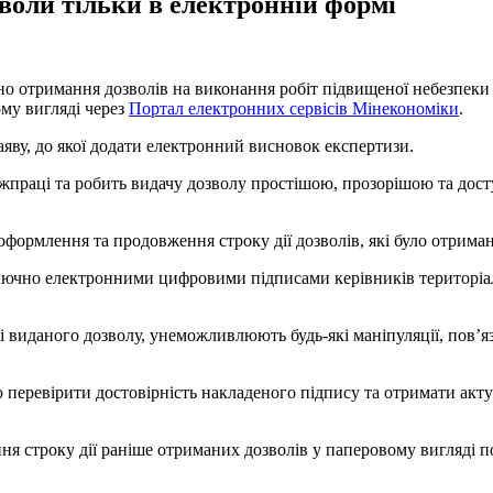
зволи тільки в електронній формі
о отримання дозволів на виконання робіт підвищеної небезпеки 
ому вигляді через
Портал електронних сервісів Мінекономіки
.
яву, до якої додати електронний висновок експертизи.
ержпраці та робить видачу дозволу простішою, прозорішою та до
оформлення та продовження строку дії дозволів, які було отриман
иключно електронними цифровими підписами керівників територіа
 виданого дозволу, унеможливлюють будь-які маніпуляції, пов’яз
ю перевірити достовірність накладеного підпису та отримати ак
я строку дії раніше отриманих дозволів у паперовому вигляді п