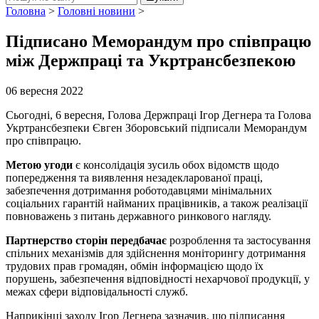
Головна
>
Головні новини
>
Підписано Меморандум про співпрацю
між Держпраці та Укртрансбезпекою
06 вересня 2022
Сьогодні, 6 вересня, Голова Держпраці Ігор Дегнера та Голова
Укртрансбезпеки Євген Зборовський підписали Меморандум
про співпрацю.
Метою угоди
є консолідація зусиль обох відомств щодо
попередження та виявлення незадекларованої праці,
забезпечення дотримання роботодавцями мінімальних
соціальних гарантій найманих працівників, а також реалізації
повноважень з питань державного ринкового нагляду.
Партнерство сторін передбачає
розроблення та застосування
спільних механізмів для здійснення моніторингу дотримання
трудових прав громадян, обмін інформацією щодо їх
порушень, забезпечення відповідності нехарчової продукції, у
межах сфери відповідальності служб.
Наприкінці заходу Ігор Дегнера зазначив, що підписання