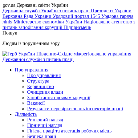
gov.ua
Державні сайти України
Державна служба України з питань праці
Президент України
Верховна Рада України
Урядовий портал
1545 Урядова гаряча
лінія
Міністерство економіки України
Національне агентство з
питань запобігання корупції
Підприємець
Пошук
Людям із порушенням зору
Південно-Східне міжрегіональне управління
Державної служби з питань праці
Про управління
Про управління
Структура
Керівництво
Очищення влади
Запобігання проявам корупції
Вакансії
Результати перевірки знань інспекторів праці
Діяльність
Ринковий нагляд
Гірничий нагляд
Гігієна праці та атестація робочих місць
Безпека праці