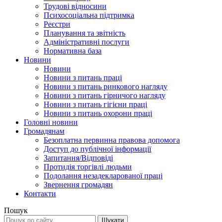
Трудові відносини
Психосоціальна підтримка
Реєстри
Планування та звітність
Адміністративні послуги
Нормативна база
Новини
Новини
Новини з питань праці
Новини з питань ринкового нагляду
Новини з питань гірничого нагляду
Новини з питань гігієни праці
Новини з питань охорони праці
Головні новини
Громадянам
Безоплатна первинна правова допомога
Доступ до публічної інформації
Запитання/Відповіді
Протидія торгівлі людьми
Подолання незадекларованої праці
Звернення громадян
Контакти
Пошук