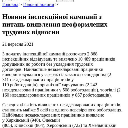
Головна
>
Головні новини
>
Новини інспекційної кампанії з
питань виявлення неоформлених
трудових відносин
21 вересня 2021
З початку
інспекційної кампанії розпочато
2
868
інспекційних
відвідувань та
виявлено
10 489 працівників
,
допущених
до роботи б
ез укладення трудових
договорів
.
Найчастіше незадекларовані працівники
використовувалися у
сферах
сільського господарства (
2
311
незадекларованих працівників у
1
19
роботодавці
в
)
,
організації харчування (
2 242
незадекларовані працівники
у
508 роботодавців),
торгівлі (
2
160
незадекларованих працівників у
867 роботодавців
).
Середня кількість виявлених незадекларованих працівників
становить
майже 5 осіб
на одного перевіреного роботодавця.
Найбільше незадекл
арованих працівників виявлено
у
Харківській (
940
),
Одеській
(865),
Київській
(
864
)
,
Херсонській (
722
)
та Хмельницькій