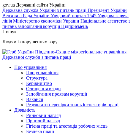
gov.ua
Державні сайти України
Державна служба України з питань праці
Президент України
Верховна Рада України
Урядовий портал
1545 Урядова гаряча
лінія
Міністерство економіки України
Національне агентство з
питань запобігання корупції
Підприємець
Пошук
Людям із порушенням зору
Південно-Східне міжрегіональне управління
Державної служби з питань праці
Про управління
Про управління
Структура
Керівництво
Очищення влади
Запобігання проявам корупції
Вакансії
Результати перевірки знань інспекторів праці
Діяльність
Ринковий нагляд
Гірничий нагляд
Гігієна праці та атестація робочих місць
Безпека праці