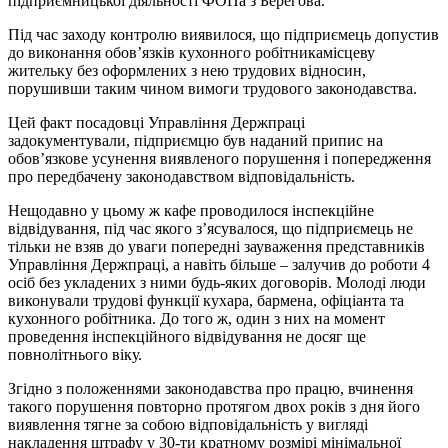
підприємницької діяльності ФОПа з Берегова.
Пі
д час заходу контролю виявилося, що
підприємець допустив
до виконання обов’язків кухонного
робітника
місцеву
жительку без оформлених з нею трудових відносин,
порушивши таким чином вимоги трудового законодавства.
Цей факт посадовці Управл
іння Держпраці
задокументували,
підприємцю був наданий припис на
обов’язкове усунення виявленого порушення і попередження
про передбачену законодавством відповідальність.
Нещодавно у цьому ж кафе проводилося інспекційне
відвідування, під час якого з’ясувалося, що підприємець не
тільки не взяв до уваги попередні зауваження представників
Управління Держпраці, а навіть більше – залучив до роботи 4
осіб без укладених з ними будь-яких договорів. Молоді люди
виконували трудові функції кухара, бармена, офіціанта та
кухонного
робітника
. До того ж, один з них на момент
проведення інспекційного відвідування не досяг ще
повнолітнього віку.
Згідно з положеннями законодавства про працю, вчинення
такого порушення повторно протягом двох років з дня його
виявлення тягне за собою відповідальність у вигляді
накладення штрафу у 30-ти кратному розмірі мінімальної