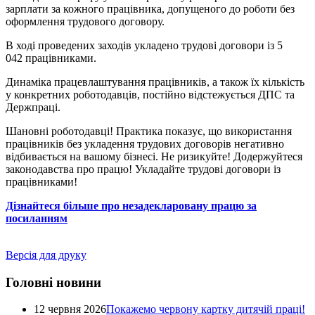
зарплати за кожного працівника, допущеного до роботи без
оформлення трудового договору.
В ході проведених заходів укладено трудові договори із
5
042
працівниками.
Динаміка працевлаштування працівників, а також їх кількість
у конкретних роботодавців, постійно відстежується ДПС та
Держпраці.
Шановні роботодавці!
Практика показує, що використання
працівників без укладення трудових договорів негативно
відбивається на вашому бізнесі. Не
ризикуйте!
Додержуйтеся
законодавства про працю! Укладайте трудові договори із
працівниками!
Дізнайтеся більше про незадекларовану працю за
посиланням
Версія для друку
Головні новини
12 червня 2026
Покажемо червону картку дитячій праці!