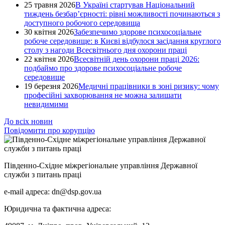
25 травня 2026
В Україні стартував Національний
тиждень безбар’єрності: рівні можливості починаються з
доступного робочого середовища
30 квітня 2026
Забезпечимо здорове психосоціальне
робоче середовище: в Києві відбулося засідання круглого
столу з нагоди Всесвітнього дня охорони праці
22 квітня 2026
Всесвітній день охорони праці 2026:
подбаймо про здорове психосоціальне робоче
середовище
19 березня 2026
Медичні працівники в зоні ризику: чому
професійні захворювання не можна залишати
невидимими
До всіх новин
Повідомити про корупцію
Південно-Східне міжрегіональне управління Державної
служби з питань праці
e-mail адреса: dn@dsp.gov.ua
Юридична та фактична адреса: