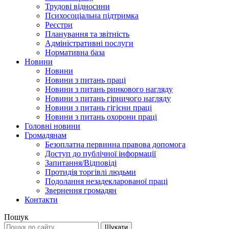
Трудові відносини
Психосоціальна підтримка
Реєстри
Планування та звітність
Адміністративні послуги
Нормативна база
Новини
Новини
Новини з питань праці
Новини з питань ринкового нагляду
Новини з питань гірничого нагляду
Новини з питань гігієни праці
Новини з питань охорони праці
Головні новини
Громадянам
Безоплатна первинна правова допомога
Доступ до публічної інформації
Запитання/Відповіді
Протидія торгівлі людьми
Подолання незадекларованої праці
Звернення громадян
Контакти
Пошук