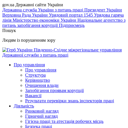
gov.ua
Державні сайти України
Державна служба України з питань праці
Президент України
Верховна Рада України
Урядовий портал
1545 Урядова гаряча
лінія
Міністерство економіки України
Національне агентство з
питань запобігання корупції
Підприємець
Пошук
Людям із порушенням зору
Південно-Східне міжрегіональне управління
Державної служби з питань праці
Про управління
Про управління
Структура
Керівництво
Очищення влади
Запобігання проявам корупції
Вакансії
Результати перевірки знань інспекторів праці
Діяльність
Ринковий нагляд
Гірничий нагляд
Гігієна праці та атестація робочих місць
Безпека праці