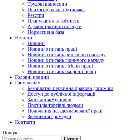
Трудові відносини
Психосоціальна підтримка
Реєстри
Планування та звітність
Адміністративні послуги
Нормативна база
Новини
Новини
Новини з питань праці
Новини з питань ринкового нагляду
Новини з питань гірничого нагляду
Новини з питань гігієни праці
Новини з питань охорони праці
Головні новини
Громадянам
Безоплатна первинна правова допомога
Доступ до публічної інформації
Запитання/Відповіді
Протидія торгівлі людьми
Подолання незадекларованої праці
Звернення громадян
Контакти
Пошук