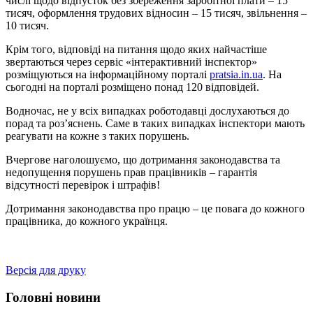
числі щодо відпусток без збереження заробітної плати – 15
тисяч, оформлення трудових відносин – 15 тисяч, звільнення –
10 тисяч.
Крім того, відповіді на питання щодо яких найчастіше
звертаються через сервіс «інтерактивний інспектор»
розміщуються на інформаційному порталі
pratsia.in.ua
. На
сьогодні на порталі розміщено понад 120 відповідей.
Водночас, не у всіх випадках роботодавці дослухаються до
порад та роз’яснень. Саме в таких випадках інспектори мають
реагувати на кожне з таких порушень.
Вчергове наголошуємо, що дотримання законодавства та
недопущення порушень прав працівників – гарантія
відсутності перевірок і штрафів!
Дотримання законодавства про працю – це повага до кожного
працівника, до кожного українця.
Версія для друку
Головні новини