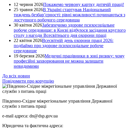
12 червня 2026
Покажемо червону картку дитячій праці!
25 травня 2026
В Україні стартував Національний
тиждень безбар’єрності: рівні можливості починаються з
доступного робочого середовища
30 квітня 2026
Забезпечимо здорове психосоціальне
робоче середовище: в Києві відбулося засідання круглого
столу з нагоди Всесвітнього дня охорони праці
22 квітня 2026
Всесвітній день охорони праці 2026:
подбаймо про здорове психосоціальне робоче
середовище
19 березня 2026
Медичні працівники в зоні ризику: чому
професійні захворювання не можна залишати
невидимими
До всіх новин
Повідомити про корупцію
Південно-Східне міжрегіональне управління Державної
служби з питань праці
e-mail адреса: dn@dsp.gov.ua
Юридична та фактична адреса: