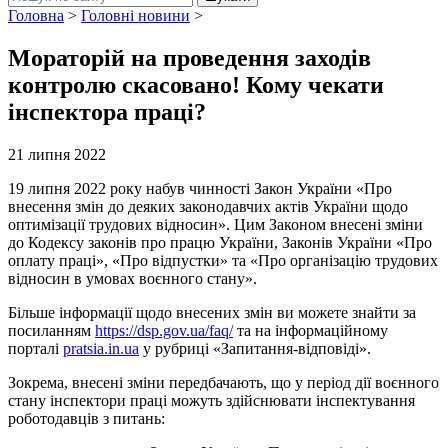
Головна
>
Головні новини
>
Мораторій на проведення заходів
контролю скасовано! Кому чекати
інспектора праці?
21 липня 2022
19 липня 2022 року набув чинності Закон України «Про
внесення змін до деяких законодавчих актів України щодо
оптимізації трудових відносин». Цим Законом внесені зміни
до Кодексу законів про працю України, Законів України «Про
оплату праці», «Про відпустки» та «Про організацію трудових
відносин в умовах воєнного стану».
Більше інформації щодо внесених змін ви можете знайти за
посиланням
https://dsp.gov.ua/faq/
та на інформаційному
порталі
pratsia.in.ua
у рубриці «Запитання-відповіді».
Зокрема, внесені зміни передбачають, що у період дії воєнного
стану інспектори праці можуть здійснювати інспектування
роботодавців з питань: