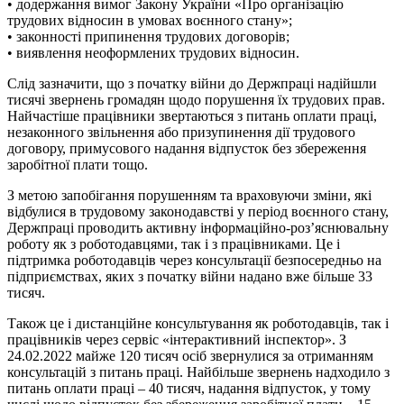
• додержання вимог Закону України «Про організацію
трудових відносин в умовах воєнного стану»;
• законності припинення трудових договорів;
• виявлення неоформлених трудових відносин.
Слід зазначити, що з початку війни до Держпраці надійшли
тисячі звернень громадян щодо порушення їх трудових прав.
Найчастіше працівники звертаються з питань оплати праці,
незаконного звільнення або призупинення дії трудового
договору, примусового надання відпусток без збереження
заробітної плати тощо.
З метою запобігання порушенням та враховуючи зміни, які
відбулися в трудовому законодавстві у період воєнного стану,
Держпраці проводить активну інформаційно-роз’яснювальну
роботу як з роботодавцями, так і з працівниками. Це і
підтримка роботодавців через консультації безпосередньо на
підприємствах, яких з початку війни надано вже більше 33
тисяч.
Також це і дистанційне консультування як роботодавців, так і
працівників через сервіс «інтерактивний інспектор». З
24.02.2022 майже 120 тисяч осіб звернулися за отриманням
консультацій з питань праці. Найбільше звернень надходило з
питань оплати праці – 40 тисяч, надання відпусток, у тому