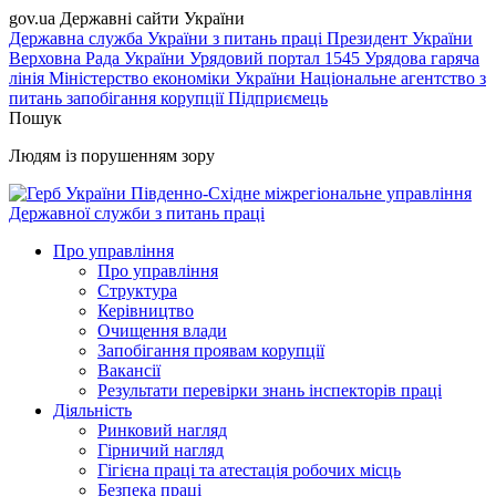
gov.ua
Державні сайти України
Державна служба України з питань праці
Президент України
Верховна Рада України
Урядовий портал
1545 Урядова гаряча
лінія
Міністерство економіки України
Національне агентство з
питань запобігання корупції
Підприємець
Пошук
Людям із порушенням зору
Південно-Східне міжрегіональне управління
Державної служби з питань праці
Про управління
Про управління
Структура
Керівництво
Очищення влади
Запобігання проявам корупції
Вакансії
Результати перевірки знань інспекторів праці
Діяльність
Ринковий нагляд
Гірничий нагляд
Гігієна праці та атестація робочих місць
Безпека праці