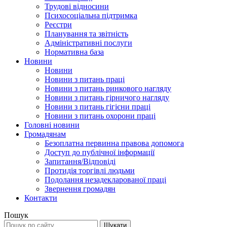
Трудові відносини
Психосоціальна підтримка
Реєстри
Планування та звітність
Адміністративні послуги
Нормативна база
Новини
Новини
Новини з питань праці
Новини з питань ринкового нагляду
Новини з питань гірничого нагляду
Новини з питань гігієни праці
Новини з питань охорони праці
Головні новини
Громадянам
Безоплатна первинна правова допомога
Доступ до публічної інформації
Запитання/Відповіді
Протидія торгівлі людьми
Подолання незадекларованої праці
Звернення громадян
Контакти
Пошук