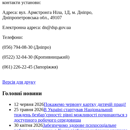
контакти установи:
Адреса: вул. Армстронга Ніла, 1Д, м. Дніпро,
Дніпропетровська обл., 49107
Електронна адреса: dn@dsp.gov.ua
Телефони:
(056) 794-08-30 (Дніпро)
(0522) 32-04-30 (Кропивницький)
(061) 226-22-45 (Запоріжжя)
Версія для друку
Головні новини
12 червня 2026
Покажемо червону картку дитячій праці!
25 травня 2026
В Україні стартував Національний
тиждень безбар’єрності: рівні можливості починаються з
доступного робочого середовища
30 квітня 2026
Забезпечимо здорове психосоціальне