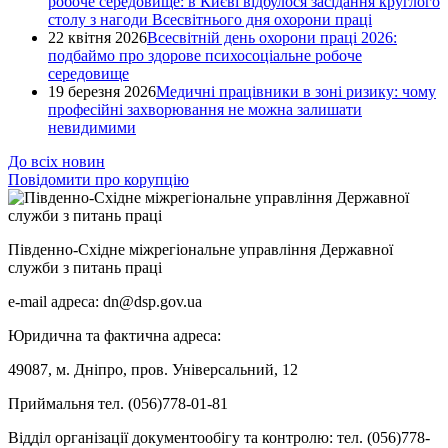
робоче середовище: в Києві відбулося засідання круглого
столу з нагоди Всесвітнього дня охорони праці
22 квітня 2026
Всесвітній день охорони праці 2026:
подбаймо про здорове психосоціальне робоче
середовище
19 березня 2026
Медичні працівники в зоні ризику: чому
професійні захворювання не можна залишати
невидимими
До всіх новин
Повідомити про корупцію
Південно-Східне міжрегіональне управління Державної
служби з питань праці
e-mail адреса: dn@dsp.gov.ua
Юридична та фактична адреса:
49087, м. Дніпро, пров. Універсальний, 12
Приймальня тел. (056)778-01-81
Відділ організації документообігу та контролю: тел. (056)778-