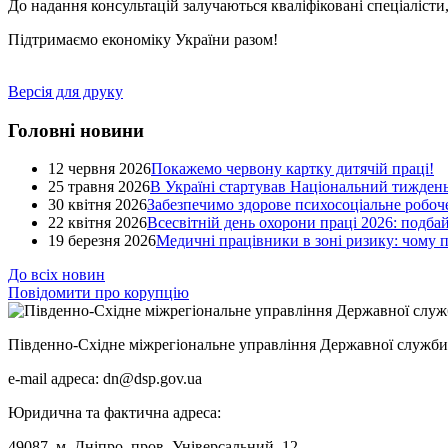
До надання консультацій залучаються кваліфіковані спеціалісти
Підтримаємо економіку України разом!
Версія для друку
Головні новини
12 червня 2026
Покажемо червону картку дитячій праці!
25 травня 2026
В Україні стартував Національний тиждень
30 квітня 2026
Забезпечимо здорове психосоціальне робоче
22 квітня 2026
Всесвітній день охорони праці 2026: подба
19 березня 2026
Медичні працівники в зоні ризику: чому
До всіх новин
Повідомити про корупцію
Південно-Східне міжрегіональне управління Державної служби 
e-mail адреса: dn@dsp.gov.ua
Юридична та фактична адреса:
49087, м. Дніпро, пров. Універсальний, 12