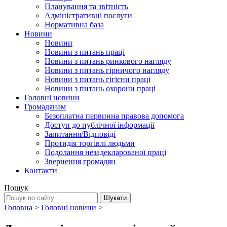
Планування та звітність
Адміністративні послуги
Нормативна база
Новини
Новини
Новини з питань праці
Новини з питань ринкового нагляду
Новини з питань гірничого нагляду
Новини з питань гігієни праці
Новини з питань охорони праці
Головні новини
Громадянам
Безоплатна первинна правова допомога
Доступ до публічної інформації
Запитання/Відповіді
Протидія торгівлі людьми
Подолання незадекларованої праці
Звернення громадян
Контакти
Пошук
Головна
>
Головні новини
>