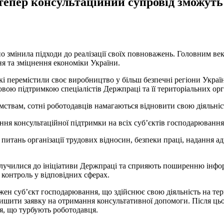
епер консультаційний супровід зможуть 
о змінила підходи до реалізації своїх повноважень. Головним ве
я та зміцнення економіки України.
і перемістили своє виробництво у більш безпечні регіони Україн
вою підтримкою спеціалістів Держпраці та її територіальних орг
ствам, сотні роботодавців намагаються відновити свою діяльніс
я консультаційної підтримки на всіх суб’єктів господарювання
з питань організації трудових відносин, безпеки праці, надання 
олучилися до ініціативи Держпраці та сприяють поширенню інфо
контроль у відповідних сферах.
жен суб’єкт господарювання, що здійснює свою діяльність на тер
алишити заявку на отримання консультативної допомоги. Після ць
я, що турбують роботодавця.