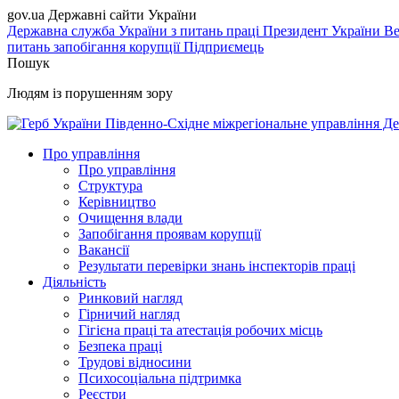
gov.ua
Державні сайти України
Державна служба України з питань праці
Президент України
Ве
питань запобігання корупції
Підприємець
Пошук
Людям із порушенням зору
Південно-Східне міжрегіональне управління Де
Про управління
Про управління
Структура
Керівництво
Очищення влади
Запобігання проявам корупції
Вакансії
Результати перевірки знань інспекторів праці
Діяльність
Ринковий нагляд
Гірничий нагляд
Гігієна праці та атестація робочих місць
Безпека праці
Трудові відносини
Психосоціальна підтримка
Реєстри