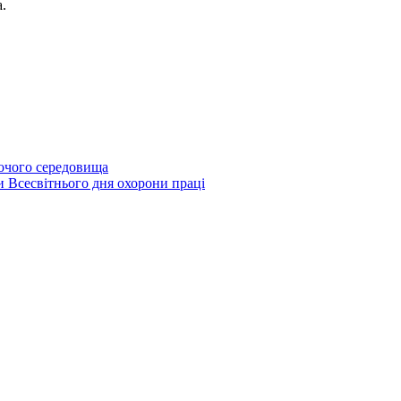
.
бочого середовища
и Всесвітнього дня охорони праці