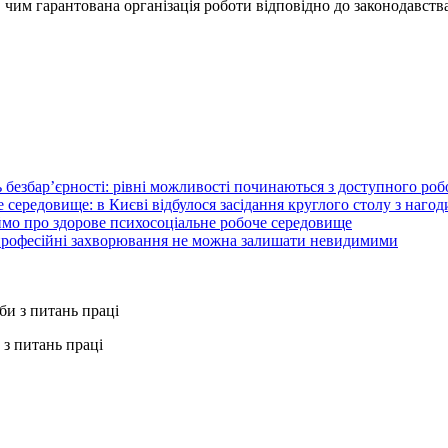
, чим гарантована організація роботи відповідно до законодавства
 безбар’єрності: рівні можливості починаються з доступного ро
 середовище: в Києві відбулося засідання круглого столу з нагод
ймо про здорове психосоціальне робоче середовище
 професійні захворювання не можна залишати невидимими
з питань праці