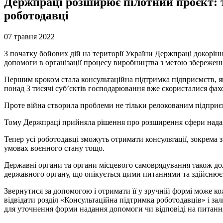
Держпраці розширює пілотний проєкт: т
роботодавці
07 травня 2022
З початку бойових дій на території України Держпраці докорінн
допомоги в організації процесу виробництва з метою збереженн
Першим кроком стала консультаційна підтримка підприємств, як
понад 3 тисячі суб’єктів господарювання вже скористалися фахо
Проте війна створила проблеми не тільки релокованим підприєм
Тому Держпраці прийняла рішення про розширення сфери наданн
Тепер усі роботодавці зможуть отримати консультації, зокрема 
умовах воєнного стану тощо.
Державні органи та органи місцевого самоврядування також д
державного органу, що опікується цими питаннями та здійснює 
Звернутися за допомогою і отримати її у зручній формі може ко
відвідати розділ «Консультаційна підтримка роботодавців» і з
для уточнення форми надання допомоги чи відповіді на питанн