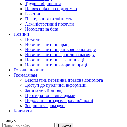
Трудові відносини
Психосоціальна підтримка
Реєстри
Планування та звітність
Адміністративні послуги
Нормативна база
Новини
Новини
Новини з питань праці
Новини з питань ринкового нагляду
Новини з питань гірничого нагляду
Новини з питань гігієни праці
Новини з питань охорони праці
Головні новини
Громадянам
Безоплатна первинна правова допомога
Доступ до публічної інформації
Запитання/Відповіді
Протидія торгівлі людьми
Подолання незадекларованої праці
Звернення громадян
Контакти
Пошук