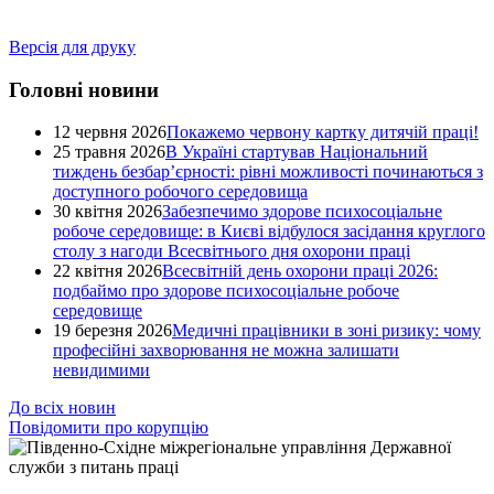
Версія для друку
Головні новини
12 червня 2026
Покажемо червону картку дитячій праці!
25 травня 2026
В Україні стартував Національний
тиждень безбар’єрності: рівні можливості починаються з
доступного робочого середовища
30 квітня 2026
Забезпечимо здорове психосоціальне
робоче середовище: в Києві відбулося засідання круглого
столу з нагоди Всесвітнього дня охорони праці
22 квітня 2026
Всесвітній день охорони праці 2026:
подбаймо про здорове психосоціальне робоче
середовище
19 березня 2026
Медичні працівники в зоні ризику: чому
професійні захворювання не можна залишати
невидимими
До всіх новин
Повідомити про корупцію