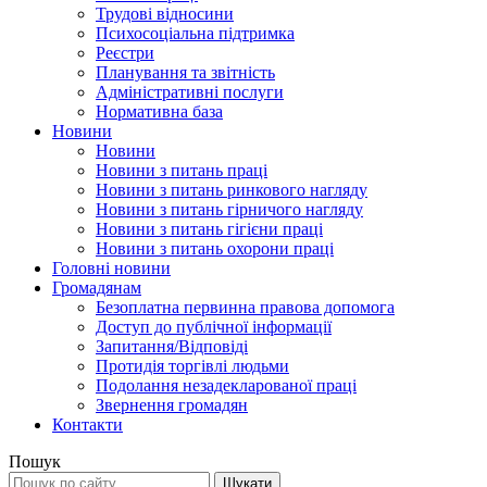
Трудові відносини
Психосоціальна підтримка
Реєстри
Планування та звітність
Адміністративні послуги
Нормативна база
Новини
Новини
Новини з питань праці
Новини з питань ринкового нагляду
Новини з питань гірничого нагляду
Новини з питань гігієни праці
Новини з питань охорони праці
Головні новини
Громадянам
Безоплатна первинна правова допомога
Доступ до публічної інформації
Запитання/Відповіді
Протидія торгівлі людьми
Подолання незадекларованої праці
Звернення громадян
Контакти
Пошук