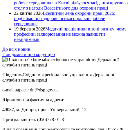
робоче середовище: в Києві відбулося засідання круглого
столу з нагоди Всесвітнього дня охорони праці
22 квітня 2026
Всесвітній день охорони праці 2026:
подбаймо про здорове психосоціальне робоче
середовище
19 березня 2026
Медичні працівники в зоні ризику: чому
професійні захворювання не можна залишати
невидимими
До всіх новин
Повідомити про корупцію
Південно-Східне міжрегіональне управління Державної
служби з питань праці
e-mail адреса: dn@dsp.gov.ua
Юридична та фактична адреса:
49087, м. Дніпро, пров. Універсальний, 12
Приймальня тел. (056)778-01-81
Відділ організації документообігу та контролю: тел. (056)778-