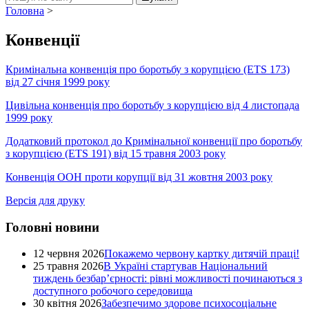
Головна
>
Конвенції
Кримінальна конвенція про боротьбу з корупцією (ЕТS 173)
від 27 січня 1999 року
Цивільна конвенція про боротьбу з корупцією від 4 листопада
1999 року
Додатковий протокол до Кримінальної конвенції про боротьбу
з корупцією (ЕТS 191) від 15 травня 2003 року
Конвенція ООН проти корупції від 31 жовтня 2003 року
Версія для друку
Головні новини
12 червня 2026
Покажемо червону картку дитячій праці!
25 травня 2026
В Україні стартував Національний
тиждень безбар’єрності: рівні можливості починаються з
доступного робочого середовища
30 квітня 2026
Забезпечимо здорове психосоціальне