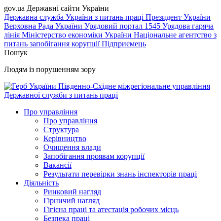
gov.ua
Державні сайти України
Державна служба України з питань праці
Президент України
Верховна Рада України
Урядовий портал
1545 Урядова гаряча
лінія
Міністерство економіки України
Національне агентство з
питань запобігання корупції
Підприємець
Пошук
Людям із порушенням зору
Південно-Східне міжрегіональне управління
Державної служби з питань праці
Про управління
Про управління
Структура
Керівництво
Очищення влади
Запобігання проявам корупції
Вакансії
Результати перевірки знань інспекторів праці
Діяльність
Ринковий нагляд
Гірничий нагляд
Гігієна праці та атестація робочих місць
Безпека праці