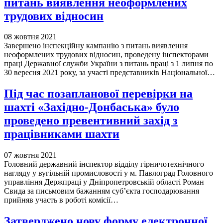
питань виявлення неоформлених
трудових відносин
08 жовтня 2021
Завершено інспекційну кампанію з питань виявлення
неоформлених трудових відносин, проведену інспекторами
праці Державної служби України з питань праці з 1 липня по
30 вересня 2021 року, за участі представників Національної…
Під час позапланової перевірки на
шахті «Західно-Донбаська» було
проведено превентивний захід з
працівниками шахти
07 жовтня 2021
Головний державний інспектор відділу гірничотехнічного
нагляду у вугільній промисловості у м. Павлоград Головного
управління Держпраці у Дніпропетровській області Роман
Свида за письмовим бажанням суб’єкта господарювання
прийняв участь в роботі комісії…
Затверджено нову форму електронної