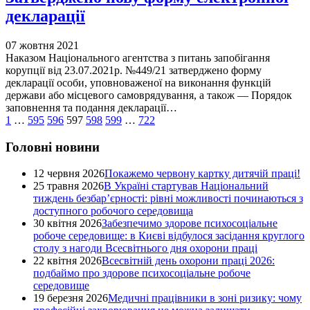
декларації
07 жовтня 2021
Наказом Національного агентства з питань запобігання
корупції від 23.07.2021р. №449/21 затверджено форму
декларації особи, уповноваженої на виконання функцій
держави або місцевого самоврядування, а також — Порядок
заповнення та подання декларації…
1
…
595
596
597
598
599
…
722
Головні новини
12 червня 2026
Покажемо червону картку дитячій праці!
25 травня 2026
В Україні стартував Національний
тиждень безбар’єрності: рівні можливості починаються з
доступного робочого середовища
30 квітня 2026
Забезпечимо здорове психосоціальне
робоче середовище: в Києві відбулося засідання круглого
столу з нагоди Всесвітнього дня охорони праці
22 квітня 2026
Всесвітній день охорони праці 2026:
подбаймо про здорове психосоціальне робоче
середовище
19 березня 2026
Медичні працівники в зоні ризику: чому