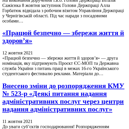
На виконання доручення т.в.о. Голови Держпраці Віталія
Сажієнка 8 жовтня заступник Голови Держпраці Алла
Горбатюк відвідала з робочим візитом Управління Держпраці
у Чернігівській області. Під час наради з посадовими
особами…
«Працюй безпечно — збережи життя й
здоров’я»
12 жовтня 2021
«Працюй безпечно — збережи життя й здоров’я» — друга
номінація, яку підтримують Проєкт ЄС-МОП та Державна
служба України з питань праці в межах 16-го Українського
студентського фестивалю реклами. Матеріали до…
Внесено зміни до розпорядження КМУ
№ 523-р «Деякі питання надання
адміністративних послуг через центри
надання адміністративних послуг»
11 жовтня 2021
До уваги суб’єктів господарювання! Розпорядженням