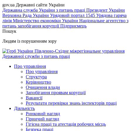
gov.ua
Державні сайти України
Державна служба України з питань праці
Президент України
Верховна Рада України
Урядовий портал
1545 Урядова гаряча
лінія
Міністерство економіки України
Національне агентство з
питань запобігання корупції
Підприємець
Пошук
Людям із порушенням зору
Південно-Східне міжрегіональне управління
Державної служби з питань праці
Про управління
Про управління
Структура
Керівництво
Очищення влади
Запобігання проявам корупції
Вакансії
Результати перевірки знань інспекторів праці
Діяльність
Ринковий нагляд
Гірничий нагляд
Гігієна праці та атестація робочих місць
Безпека праці