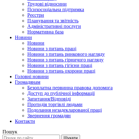
Трудові відносини
Психосоціальна підтримка
Реєстри
Планування та звітність
Адміністративні послуги
Нормативна база
Новини
Новини
Новини з питань праці
Новини з питань ринкового нагляду
Новини з питань гірничого нагляду
Новини з питань гігієни праці
Новини з питань охорони праці
Головні новини
Громадянам
Безоплатна первинна правова допомога
Доступ до публічної інформації
Запитання/Відповіді
Протидія торгівлі людьми
Подолання незадекларованої праці
Звернення громадян
Контакти
Пошук