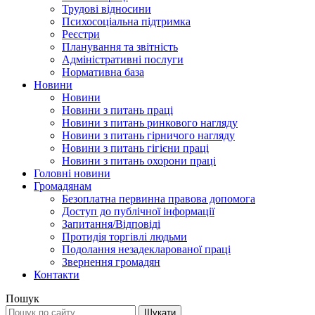
Трудові відносини
Психосоціальна підтримка
Реєстри
Планування та звітність
Адміністративні послуги
Нормативна база
Новини
Новини
Новини з питань праці
Новини з питань ринкового нагляду
Новини з питань гірничого нагляду
Новини з питань гігієни праці
Новини з питань охорони праці
Головні новини
Громадянам
Безоплатна первинна правова допомога
Доступ до публічної інформації
Запитання/Відповіді
Протидія торгівлі людьми
Подолання незадекларованої праці
Звернення громадян
Контакти
Пошук