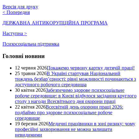
Версія для друку
<
Попередня
ДЕРЖАВНА АНТИКОРУПЦІЙНА ПРОГРАМА
Наступна
>
Психосоціальна підтримка
Головні новини
12 червня 2026
Покажемо червону картку дитячій праці!
25 травня 2026
В Україні стартував Національний
тиждень безбар’єрності: рівні можливості починаються з
доступного робочого середовища
30 квітня 2026
Забезпечимо здорове психосоціальне
робоче середовище: в Києві відбулося засідання круглого
столу з нагоди Всесвітнього дня охорони праці
22 квітня 2026
Всесвітній день охорони праці 2026:
подбаймо про здорове психосоціальне робоче
середовище
19 березня 2026
Медичні працівники в зоні ризику: чому
професійні захворювання не можна залишати
невидимими