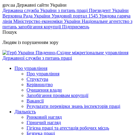
gov.ua
Державні сайти України
Державна служба України з питань праці
Президент України
Верховна Рада України
Урядовий портал
1545 Урядова гаряча
лінія
Міністерство економіки України
Національне агентство з
питань запобігання корупції
Підприємець
Пошук
Людям із порушенням зору
Південно-Східне міжрегіональне управління
Державної служби з питань праці
Про управління
Про управління
Структура
Керівництво
Очищення влади
Запобігання проявам корупції
Вакансії
Результати перевірки знань інспекторів праці
Діяльність
Ринковий нагляд
Гірничий нагляд
Гігієна праці та атестація робочих місць
Безпека праці