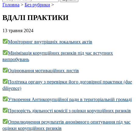
Головна
>
Без рубрики
>
ВДАЛІ ПРАКТИКИ
13 травня 2024
Моніторинг внутрішніх локальних актів
Мінімізація корупційних ризиків під час вступних
випробувань
Оцінювання мотиваційних листів
Політика органу з перевірки його договірної практики (due
diligence)
Утворення Антикорупційної ради в територіальній громаді
Прозорість діяльності комісії з оцінки корупційних ризиків
Оприлюднення результатів анонімного опитування під час
оцінки корупційних ризиків