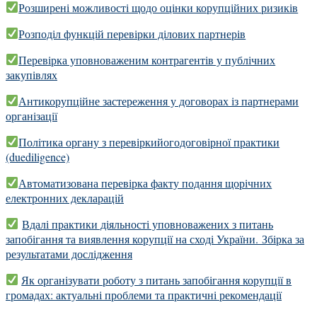
Розширені можливості щодо оцінки корупційних ризиків
Розподіл функцій перевірки ділових партнерів
Перевірка уповноваженим контрагентів у публічних
закупівлях
Антикорупційне застереження у договорах із партнерами
організації
Політика органу з перевіркийогодоговірної практики
(duediligence)
Автоматизована перевірка факту подання щорічних
електронних декларацій
Вдалі практики діяльності уповноважених з питань
запобігання та виявлення корупції на сході України. Збірка за
результатами дослідження
Як організувати роботу з питань запобігання корупції в
громадах: актуальні проблеми та практичні рекомендації