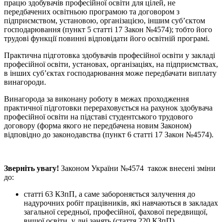
працю здобувачів професійної освіти для цілей, не
передбачених освітньою програмою та договором з
підприємством, установою, організацією, іншим суб’єктом
господарювання (пункт 5 статті 17 Закон №4574); тобто його
трудові функції повинні відповідати його освітній програмі.
Практична підготовка здобувачів професійної освіти у закладі
професійної освіти, установах, організаціях, на підприємствах,
в інших суб’єктах господарювання може передбачати виплату
винагороди.
Винагорода за виконану роботу в межах проходження
практичної підготовки перераховується на рахунок здобувача
професійної освіти на підставі студентського трудового
договору (форма якого не передбачена новим Законом)
відповідно до законодавства (пункт 6 статті 17 Закон №4574).
Зверніть увагу!
Законом України №4574 також внесені зміни
до:
статті 63 КЗпП, а саме забороняється залучення до
надурочних робіт працівників, які навчаються в закладах
загальної середньої, професійної, фахової передвищої,
вищої освіти, у дні занять (стаття 220 КЗпП).