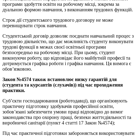
програми здобуття освіти на робочому місці, зокрема за
дуальною формою навчання, з виконанням трудових функцій.
Строк дії студентського трудового договору не може
перевищувати строк навчання.
Студентський договір дозволяє поєднати навчальний процес з
трудовою діяльністю, що дає можливість студенту виконувати
трудові функції в межах своєї освітньої програми
безпосередньо на робочому місці. При цьому, студент
виконуючи роботу, що відповідає його майбутній професії та
дотримується графіка роботи і графіка навчання. Ця вимога є
обов’язковою.
Закон №4574 також встановлює низку гарантій для
(студента та курсантів (слухачів)) під час проходження
практики.
Суб’єкти господарювання (роботодавці), що організовують
практичну підготовку здобувачів професійної освіти,
зобов’язані забезпечити умови праці відповідно до вимог
законодавства про охорону праці, безпеки життєдіяльності та
виробничої санітарії (пункт 4 статті 17 Закон №4574);
Під час практичної підготовки забороняється використовувати