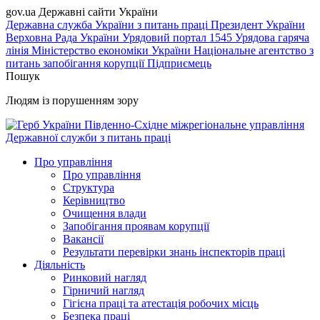
gov.ua
Державні сайти України
Державна служба України з питань праці
Президент України
Верховна Рада України
Урядовий портал
1545 Урядова гаряча
лінія
Міністерство економіки України
Національне агентство з
питань запобігання корупції
Підприємець
Пошук
Людям із порушенням зору
Південно-Східне міжрегіональне управління
Державної служби з питань праці
Про управління
Про управління
Структура
Керівництво
Очищення влади
Запобігання проявам корупції
Вакансії
Результати перевірки знань інспекторів праці
Діяльність
Ринковий нагляд
Гірничий нагляд
Гігієна праці та атестація робочих місць
Безпека праці