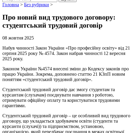
Головна
>
Без рубрики
>
Про новий вид трудового договору:
студентський трудовий договір
08 жовтня 2025
Набув чинності Закон України «Про професійну освіту» від 21
серпня 2025 року № 4574. Закон набрав чинності 12 вересня
2025 року.
Законом України №4574 внесені зміни до Кодексу законів про
працю України. Зокрема, доповнено статтю 21 КЗпП новим
поняттям «студентський трудовий договір».
Студентський трудовий договір дає змогу студентам та
курсантам (слухачам) поєднувати навчання з роботою,
отримувати офіційну оплату та користуватися трудовими
гарантіями.
Студентський трудовий договір – це особливий вид трудового
договору, що укладається здобувачем освіти (студенти та
курсанти (слухачі)) та підприємством, установою,
організацією, який передбачає поєднання в межах освітньої