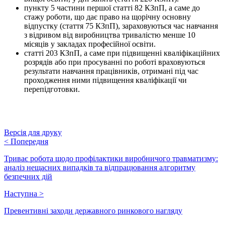
пункту 5 частини першої статті 82 КЗпП, а саме до
стажу роботи, що дає право на щорічну основну
відпустку (стаття 75 КЗпП), зараховуються час навчання
з відривом від виробництва тривалістю менше 10
місяців у закладах професійної освіти.
статті 203 КЗпП, а саме при підвищенні кваліфікаційних
розрядів або при просуванні по роботі враховуються
результати навчання працівників, отримані під час
проходження ними підвищення кваліфікації чи
перепідготовки.
Версія для друку
<
Попередня
Триває робота щодо профілактики виробничого травматизму:
аналіз нещасних випадків та відпрацювання алгоритму
безпечних дій
Наступна
>
Превентивні заходи державного ринкового нагляду