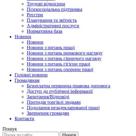
Трудові відносини
Психосоціальна підтримка
Реєстри
Планування та звітність
Адміністративні послуги
Нормативна база
Новини
Новини
Новини з питань праці
Новини з питань ринкового нагляду
Новини з питань гірничого нагляду
Новини з питань гігієни праці
Новини з питань охорони праці
Головні новини
Громадянам
Безоплатна первинна правова допомога
Доступ до публічної інформації
Запитання/Відповіді
Протидія торгівлі людьми
Подолання незадекларованої праці
Звернення громадян
Контакти
Пошук