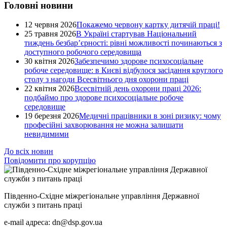
Головні новини
12 червня 2026
Покажемо червону картку дитячій праці!
25 травня 2026
В Україні стартував Національний
тиждень безбар’єрності: рівні можливості починаються з
доступного робочого середовища
30 квітня 2026
Забезпечимо здорове психосоціальне
робоче середовище: в Києві відбулося засідання круглого
столу з нагоди Всесвітнього дня охорони праці
22 квітня 2026
Всесвітній день охорони праці 2026:
подбаймо про здорове психосоціальне робоче
середовище
19 березня 2026
Медичні працівники в зоні ризику: чому
професійні захворювання не можна залишати
невидимими
До всіх новин
Повідомити про корупцію
Південно-Східне міжрегіональне управління Державної
служби з питань праці
e-mail адреса: dn@dsp.gov.ua