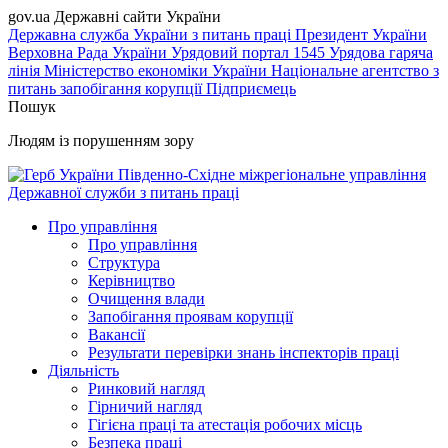
gov.ua
Державні сайти України
Державна служба України з питань праці
Президент України
Верховна Рада України
Урядовий портал
1545 Урядова гаряча
лінія
Міністерство економіки України
Національне агентство з
питань запобігання корупції
Підприємець
Пошук
Людям із порушенням зору
Південно-Східне міжрегіональне управління
Державної служби з питань праці
Про управління
Про управління
Структура
Керівництво
Очищення влади
Запобігання проявам корупції
Вакансії
Результати перевірки знань інспекторів праці
Діяльність
Ринковий нагляд
Гірничий нагляд
Гігієна праці та атестація робочих місць
Безпека праці