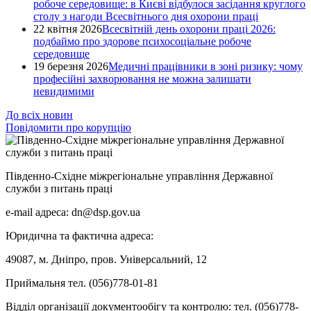
робоче середовище: в Києві відбулося засідання круглого
столу з нагоди Всесвітнього дня охорони праці
22 квітня 2026
Всесвітній день охорони праці 2026:
подбаймо про здорове психосоціальне робоче
середовище
19 березня 2026
Медичні працівники в зоні ризику: чому
професійні захворювання не можна залишати
невидимими
До всіх новин
Повідомити про корупцію
Південно-Східне міжрегіональне управління Державної
служби з питань праці
e-mail адреса: dn@dsp.gov.ua
Юридична та фактична адреса:
49087, м. Дніпро, пров. Універсальний, 12
Приймальня тел. (056)778-01-81
Відділ організації документообігу та контролю: тел. (056)778-