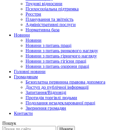
Трудові відносини
Психосоціальна підтримка
Реєстри
Планування та звітність
Адміністративні послуги
Нормативна база
Новини
Новини
Новини з питань праці
Новини з питань ринкового нагляду
Новини з питань гірничого нагляду
Новини з питань гігієни праці
Новини з питань охорони праці
Головні новини
Громадянам
Безоплатна первинна правова допомога
Доступ до публічної інформації
Запитання/Відповіді
Протидія торгівлі людьми
Подолання незадекларованої праці
Звернення громадян
Контакти
Пошук