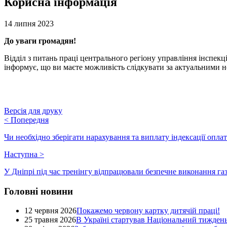
Корисна інформація
14 липня 2023
До уваги громадян!
Відділ з питань праці центрального регіону управління інспек
інформує, що ви маєте можливість слідкувати за актуальними н
Версія для друку
<
Попередня
Чи необхідно зберігати нарахування та виплату індексації оплат
Наступна
>
У Дніпрі під час тренінгу відпрацювали безпечне виконання га
Головні новини
12 червня 2026
Покажемо червону картку дитячій праці!
25 травня 2026
В Україні стартував Національний тиждень