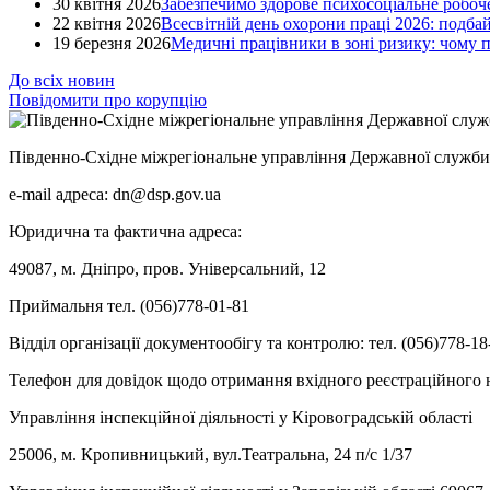
30 квітня 2026
Забезпечимо здорове психосоціальне робоче
22 квітня 2026
Всесвітній день охорони праці 2026: подба
19 березня 2026
Медичні працівники в зоні ризику: чому
До всіх новин
Повідомити про корупцію
Південно-Східне міжрегіональне управління Державної служби 
e-mail адреса: dn@dsp.gov.ua
Юридична та фактична адреса:
49087, м. Дніпро, пров. Універсальний, 12
Приймальня тел. (056)778-01-81
Відділ організації документообігу та контролю: тел. (056)778-18
Телефон для довідок щодо отримання вхідного реєстраційного н
Управління інспекційної діяльності у Кіровоградській області
25006, м. Кропивницький, вул.Театральна, 24 п/с 1/37