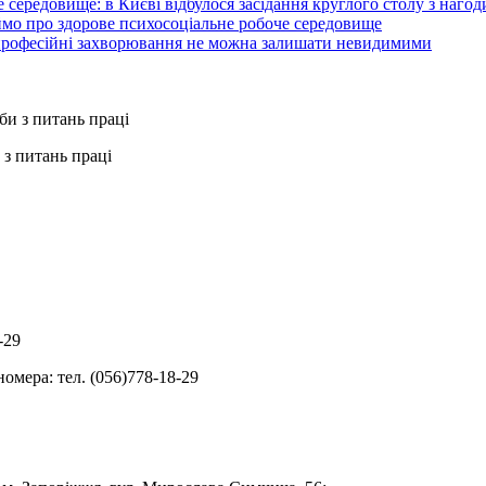
 середовище: в Києві відбулося засідання круглого столу з нагод
ймо про здорове психосоціальне робоче середовище
 професійні захворювання не можна залишати невидимими
з питань праці
-29
омера: тел. (056)778-18-29