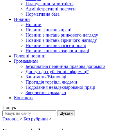
Планування та звітність
Адміністративні послуги
Нормативна база
Новини
Новини
Новини з питань праці
Новини з питань ринкового нагляду
Новини з питань гірничого нагляду
Новини з питань гігієни праці
Новини з питань охорони праці
Головні новини
Громадянам
Безоплатна первинна правова допомога
Доступ до публічної інформації
Запитання/Відповіді
Протидія торгівлі людьми
Подолання незадекларованої праці
Звернення громадян
Контакти
Пошук
Головна
>
Без рубрики
>