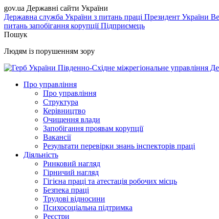
gov.ua
Державні сайти України
Державна служба України з питань праці
Президент України
Ве
питань запобігання корупції
Підприємець
Пошук
Людям із порушенням зору
Південно-Східне міжрегіональне управління Де
Про управління
Про управління
Структура
Керівництво
Очищення влади
Запобігання проявам корупції
Вакансії
Результати перевірки знань інспекторів праці
Діяльність
Ринковий нагляд
Гірничий нагляд
Гігієна праці та атестація робочих місць
Безпека праці
Трудові відносини
Психосоціальна підтримка
Реєстри