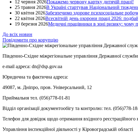
12 червня 2026
Покажемо червону картку дитячій праці!
25 травня 2026
В Україні стартував Національний тиждень
30 квітня 2026
Забезпечимо здорове психосоціальне робоче
22 квітня 2026
Всесвітній день охорони праці 2026: подба
19 березня 2026
Медичні працівники в зоні ризику: чому
До всіх новин
Повідомити про корупцію
Південно-Східне міжрегіональне управління Державної служби 
e-mail адреса: dn@dsp.gov.ua
Юридична та фактична адреса:
49087, м. Дніпро, пров. Універсальний, 12
Приймальня тел. (056)778-01-81
Відділ організації документообігу та контролю: тел. (056)778-18
Телефон для довідок щодо отримання вхідного реєстраційного н
Управління інспекційної діяльності у Кіровоградській області