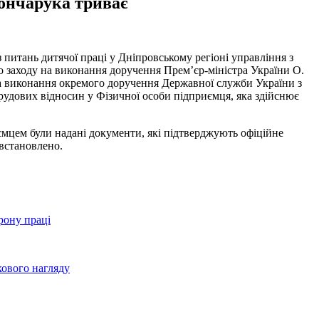
Гончарука триває
 питань дитячої праці у Дніпровському регіоні управління з
 заходу на виконання доручення Прем’єр-міністра України О.
, на виконання окремого доручення Державної служби України з
трудових відносин у Фізичної особи підприємця, яка здійснює
ємцем були надані документи, які підтверджують офіційне
встановлено.
ону праці
кового нагляду