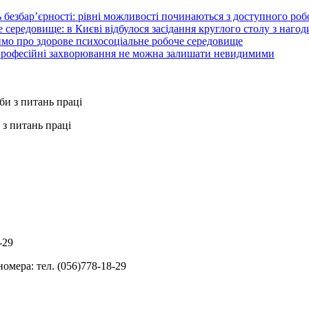
 безбар’єрності: рівні можливості починаються з доступного ро
 середовище: в Києві відбулося засідання круглого столу з нагод
ймо про здорове психосоціальне робоче середовище
 професійні захворювання не можна залишати невидимими
з питань праці
-29
омера: тел. (056)778-18-29