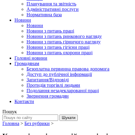
Планування та звітність
Адміністративні послуги
Нормативна база
Новини
Новини
Новини з питань праці
Новини з питань ринкового нагляду
Новини з питань гірничого нагляду
Новини з питань гігієни праці
Новини з питань охорони праці
Головні новини
Громадянам
Безоплатна первинна правова допомога
Доступ до публічної інформації
Запитання/Відповіді
Протидія торгівлі людьми
Подолання незадекларованої праці
Звернення громадян
Контакти
Пошук
Головна
>
Без рубрики
>