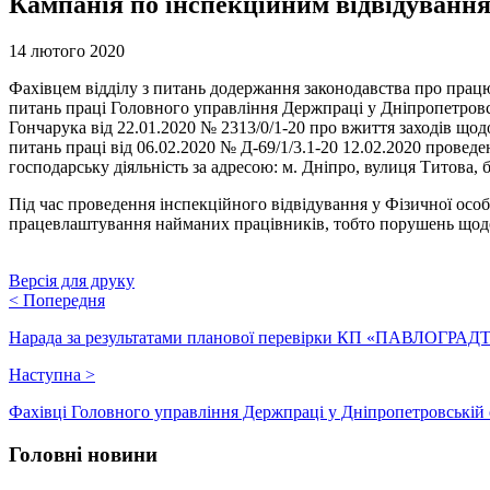
Кампанія по інспекційним відвідування
14 лютого 2020
Фахівцем відділу з питань додержання законодавства про працю,
питань праці Головного управління Держпраці у Дніпропетровс
Гончарука від 22.01.2020 № 2313/0/1-20 про вжиття заходів щод
питань праці від 06.02.2020 № Д-69/1/3.1-20 12.02.2020 прове
господарську діяльність за адресою: м. Дніпро, вулиця Титова,
Під час проведення інспекційного відвідування у Фізичної осо
працевлаштування найманих працівників, тобто порушень щод
Версія для друку
<
Попередня
Нарада за результатами планової перевірки КП «ПАВЛОГРАД
Наступна
>
Фахівці Головного управління Держпраці у Дніпропетровській о
Головні новини