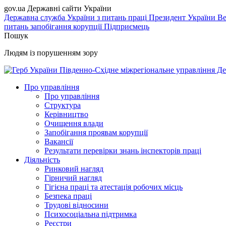
gov.ua
Державні сайти України
Державна служба України з питань праці
Президент України
Ве
питань запобігання корупції
Підприємець
Пошук
Людям із порушенням зору
Південно-Східне міжрегіональне управління Де
Про управління
Про управління
Структура
Керівництво
Очищення влади
Запобігання проявам корупції
Вакансії
Результати перевірки знань інспекторів праці
Діяльність
Ринковий нагляд
Гірничий нагляд
Гігієна праці та атестація робочих місць
Безпека праці
Трудові відносини
Психосоціальна підтримка
Реєстри