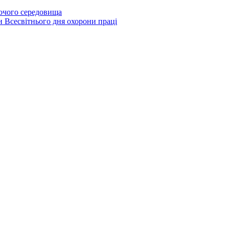
бочого середовища
и Всесвітнього дня охорони праці