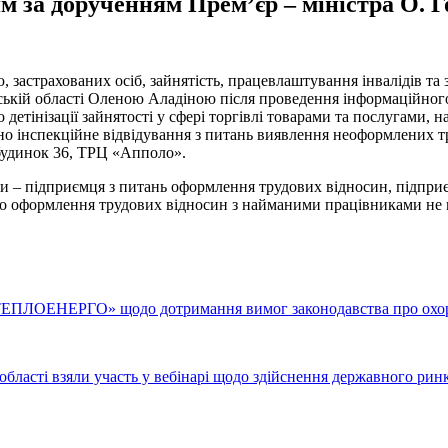
м за дорученням Прем’єр – міністра О. 
 застрахованих осіб, зайнятість, працевлаштування інвалідів та з
ькій області Оленою Аладіною після проведення інформаційного
о детінізації зайнятості у сфері торгівлі товарами та послугами
дено інспекційне відвідування з питань виявлення неоформлених 
 будинок 36, ТРЦ «Апполо».
би – підприємця з питань оформлення трудових відносин, підпри
о оформлення трудових відносин з найманими працівниками не 
ТЕПЛОЕНЕРГО» щодо дотримання вимог законодавства про охор
бласті взяли участь у вебінарі щодо здійснення державного рин