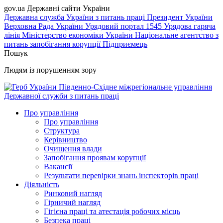
gov.ua
Державні сайти України
Державна служба України з питань праці
Президент України
Верховна Рада України
Урядовий портал
1545 Урядова гаряча
лінія
Міністерство економіки України
Національне агентство з
питань запобігання корупції
Підприємець
Пошук
Людям із порушенням зору
Південно-Східне міжрегіональне управління
Державної служби з питань праці
Про управління
Про управління
Структура
Керівництво
Очищення влади
Запобігання проявам корупції
Вакансії
Результати перевірки знань інспекторів праці
Діяльність
Ринковий нагляд
Гірничий нагляд
Гігієна праці та атестація робочих місць
Безпека праці