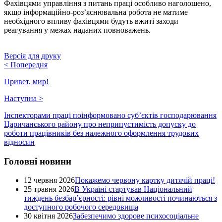
Фахівцями управління з питань праці особливо наголошено,
якщо інформаційно-роз’яснювальна робота не матиме
необхідного впливу фахівцями будуть вжиті заходи
реагування у межах наданих повноважень.
Версія для друку
<
Попередня
Привет, мир!
Наступна
>
Інспекторами праці поінформовано суб’єктів господарювання
Царичанського району про неприпустимість допуску до
роботи працівників без належного оформлення трудових
відносин
Головні новини
12 червня 2026
Покажемо червону картку дитячій праці!
25 травня 2026
В Україні стартував Національний
тиждень безбар’єрності: рівні можливості починаються з
доступного робочого середовища
30 квітня 2026
Забезпечимо здорове психосоціальне