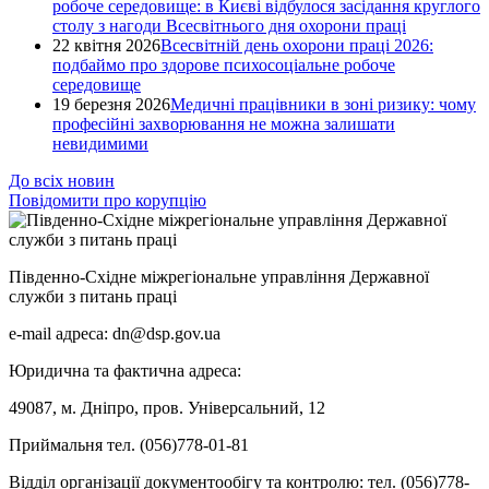
робоче середовище: в Києві відбулося засідання круглого
столу з нагоди Всесвітнього дня охорони праці
22 квітня 2026
Всесвітній день охорони праці 2026:
подбаймо про здорове психосоціальне робоче
середовище
19 березня 2026
Медичні працівники в зоні ризику: чому
професійні захворювання не можна залишати
невидимими
До всіх новин
Повідомити про корупцію
Південно-Східне міжрегіональне управління Державної
служби з питань праці
e-mail адреса: dn@dsp.gov.ua
Юридична та фактична адреса:
49087, м. Дніпро, пров. Універсальний, 12
Приймальня тел. (056)778-01-81
Відділ організації документообігу та контролю: тел. (056)778-