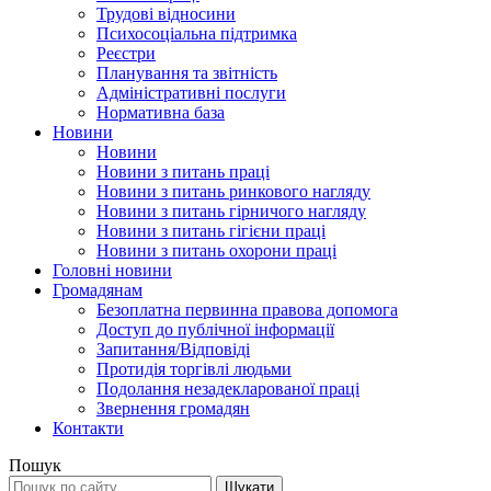
Трудові відносини
Психосоціальна підтримка
Реєстри
Планування та звітність
Адміністративні послуги
Нормативна база
Новини
Новини
Новини з питань праці
Новини з питань ринкового нагляду
Новини з питань гірничого нагляду
Новини з питань гігієни праці
Новини з питань охорони праці
Головні новини
Громадянам
Безоплатна первинна правова допомога
Доступ до публічної інформації
Запитання/Відповіді
Протидія торгівлі людьми
Подолання незадекларованої праці
Звернення громадян
Контакти
Пошук