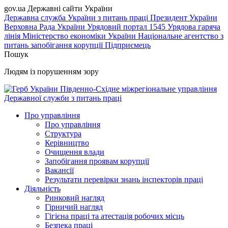
gov.ua
Державні сайти України
Державна служба України з питань праці
Президент України
Верховна Рада України
Урядовий портал
1545 Урядова гаряча
лінія
Міністерство економіки України
Національне агентство з
питань запобігання корупції
Підприємець
Пошук
Людям із порушенням зору
Південно-Східне міжрегіональне управління
Державної служби з питань праці
Про управління
Про управління
Структура
Керівництво
Очищення влади
Запобігання проявам корупції
Вакансії
Результати перевірки знань інспекторів праці
Діяльність
Ринковий нагляд
Гірничий нагляд
Гігієна праці та атестація робочих місць
Безпека праці