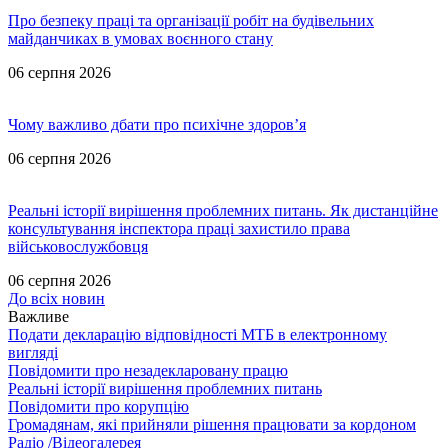
Про безпеку праці та організації робіт на будівельних
майданчиках в умовах воєнного стану
06 серпня 2026
Чому важливо дбати про психічне здоров’я
06 серпня 2026
Реальні історії вирішення проблемних питань. Як дистанційне
консультування інспектора праці захистило права
військовослужбовця
06 серпня 2026
До всіх новин
Важливе
Подати декларацію відповідності МТБ в електронному
вигляді
Повідомити про незадекларовану працю
Реальні історії вирішення проблемних питань
Повідомити про корупцію
Громадянам, які прийняли рішення працювати за кордоном
Радіо /Відеогалерея