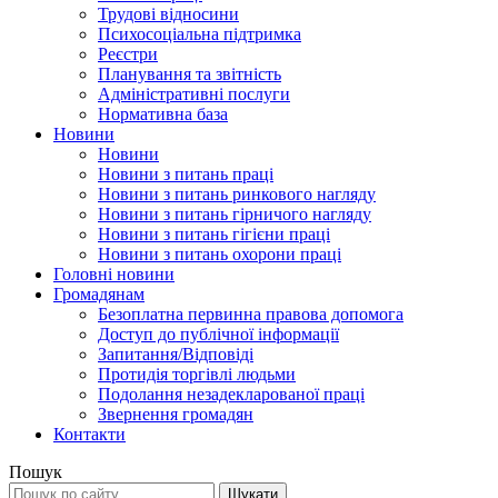
Трудові відносини
Психосоціальна підтримка
Реєстри
Планування та звітність
Адміністративні послуги
Нормативна база
Новини
Новини
Новини з питань праці
Новини з питань ринкового нагляду
Новини з питань гірничого нагляду
Новини з питань гігієни праці
Новини з питань охорони праці
Головні новини
Громадянам
Безоплатна первинна правова допомога
Доступ до публічної інформації
Запитання/Відповіді
Протидія торгівлі людьми
Подолання незадекларованої праці
Звернення громадян
Контакти
Пошук