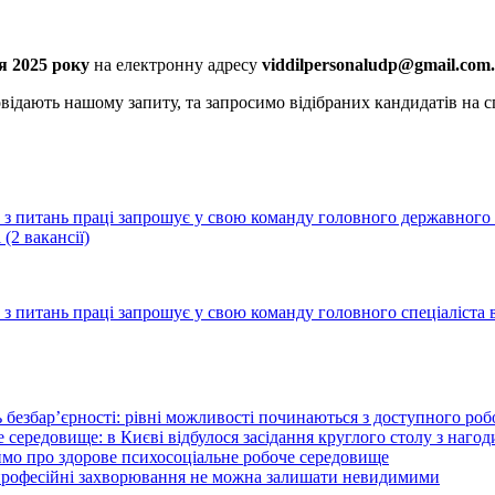
я 2025 року
на електронну адресу
viddilpersonaludp@gmail.com
.
відають нашому запиту, та запросимо відібраних кандидатів на сп
з питань праці запрошує у свою команду головного державного і
(2 вакансії)
 питань праці запрошує у свою команду головного спеціаліста в
 безбар’єрності: рівні можливості починаються з доступного ро
 середовище: в Києві відбулося засідання круглого столу з нагод
ймо про здорове психосоціальне робоче середовище
 професійні захворювання не можна залишати невидимими