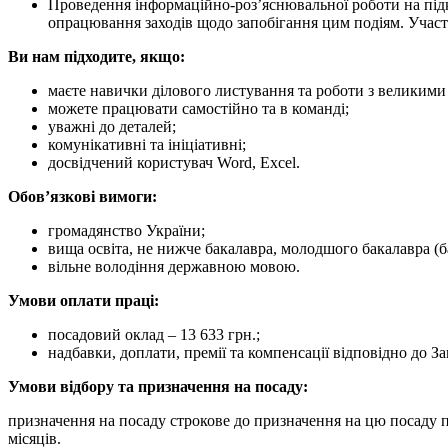
Проведення інформаційно-роз’яснювальної роботи на підк
опрацювання заходів щодо запобігання цим подіям. Участь 
Ви нам підходите, якщо:
маєте навички ділового листування та роботи з великими
можете працювати самостійно та в команді;
уважні до деталей;
комунікативні та ініціативні;
досвідчений користувач Word, Excel.
Обов’язкові вимоги:
громадянство України;
вища освіта, не нижче бакалавра, молодшого бакалавра (б
вільне володіння державною мовою.
Умови оплати праці:
посадовий оклад – 13 633 грн.;
надбавки, доплати, премії та компенсації відповідно до 
Умови відбору та призначення на посаду:
призначення на посаду строкове до призначення на цю посаду п
місяців.