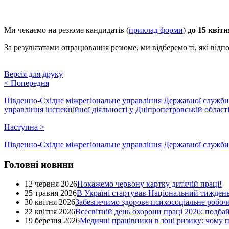
Ми чекаємо на резюме кандидатів (
приклад форми
)
до 15 квітн
За результатами опрацювання резюме, ми відберемо ті, які відпо
Версія для друку
<
Попередня
Південно-Східне міжрегіональне управління Державної служби 
управління інспекційної діяльності у Дніпропетровській області 
Наступна
>
Південно-Східне міжрегіональне управління Державної служби з
Головні новини
12 червня 2026
Покажемо червону картку дитячій праці!
25 травня 2026
В Україні стартував Національний тиждень
30 квітня 2026
Забезпечимо здорове психосоціальне робоче
22 квітня 2026
Всесвітній день охорони праці 2026: подба
19 березня 2026
Медичні працівники в зоні ризику: чому