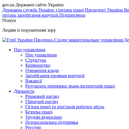
gov.ua
Державні сайти України
Державна служба України з питань праці
Президент України
Ве
питань запобігання корупції
Підприємець
Пошук
Людям із порушенням зору
Південно-Східне міжрегіональне управління Де
Про управління
Про управління
Структура
Керівництво
Очищення влади
Запобігання проявам корупції
Вакансії
Результати перевірки знань інспекторів праці
Діяльність
Ринковий нагляд
Гірничий нагляд
Гігієна праці та атестація робочих місць
Безпека праці
Трудові відносини
Психосоціальна підтримка
Реєстри