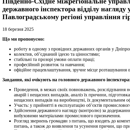
Південно-Східне міжрегіональне управл
державного інспектора відділу нагляду 
Павлоградському регіоні управління гір
18 березня 2025
Що ми пропонуємо:
роботу в одному з провідних державних органів у Дніпроп
колектив, об’єднаний ідеєю та цінностями;
стабільні та прозорі умови оплати праці;
професійний розвиток та навчання;
офіційне працевлаштування, зручне місце розташування оф
Завдання, які очікують на головного державного інспектора
Проведення, в межах своїх повноважень, розслідування не
аварій і нещасних випадків, аналіз їх причини, підготовк
нещасних випадків на виробництві, їх документальним о
Участь: у прийнятті в експлуатацію об’єктів промисловог
Здійснення державного нагляду (контролю) за додержанням
вибуховими матеріалами промислового призначення.
Розгляд звернень громадян з питань, що входять до компе
питань, а також до виявлення та усунення причин, що при