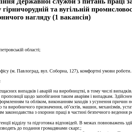
іння Державної служби з питань праці з
у гірничорудній та вугільній промислово
ничого нагляду (1 вакансія)
етровській області;
ісу (м. Павлоград, вул. Соборна, 127), комфортні умови роботи.
:
щасних випадків і аварій на виробництві, в тому числі випадків
а пропозиції щодо запобігання таким аваріям і випадкам. Здійсн
формленням та обліком, виконанням заходів з усунення причин н
о та виробничого призначення, об’єктів, машин, механізмів, уст
 законодавства з охорони праці в частині безпечного ведення ро
тенції відділу та підготовка відповідей. В межах повноважень з
зводять до подання громадянами скарг.;