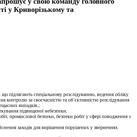
апрошує у свою команду головного
сті у Криворізькому та
, що підлягають спеціальному розслідуванню, ведення обліку
ення контролю за своєчасністю та об’єктивністю розслідування
ещасних випадків.;
аткування підвищеної небезпеки.
біт, промислової безпеки, безпеки робіт у сфері поводження з
дійснення заходів для вирішення порушених у зверненнях