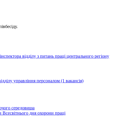
івбесіду.
нспектора відділу з питань праці центрального регіону
ідділу управління персоналом (1 вакансія)
бочого середовища
и Всесвітнього дня охорони праці