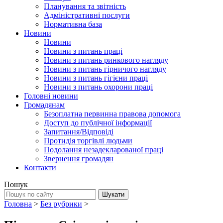
Планування та звітність
Адміністративні послуги
Нормативна база
Новини
Новини
Новини з питань праці
Новини з питань ринкового нагляду
Новини з питань гірничого нагляду
Новини з питань гігієни праці
Новини з питань охорони праці
Головні новини
Громадянам
Безоплатна первинна правова допомога
Доступ до публічної інформації
Запитання/Відповіді
Протидія торгівлі людьми
Подолання незадекларованої праці
Звернення громадян
Контакти
Пошук
Головна
>
Без рубрики
>