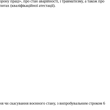
ну праці», про стан аварійності, і травматизму, а також про
тах (кваліфікаційної атестації).
ня чи скасування воєнного стану, з випробувальним строком 6